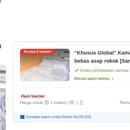
i
t
Tersisa
5
kamar!
"Khusus Global" Kama
)
bebas asap rokok [Sa
Gratis pembatalan sampai
Rincian paket lainnya
Flash Voucher
Harga untuk:
1
malam
|
|
Terma
Gunakan kupon untuk
Diskon
Rp195.028