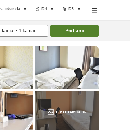
sa Indonesia
IDN
IDR
Cari kamar
r kamar
•
1
kamar
Perbarui
Lihat semua
86