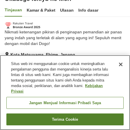
Tinjauan
Kamar & Paket
Ulasan
Info dasar
Nikmati ketenangan pikiran di penginapan pemandian air panas
yang indah yang terletak di alam yang agung ini! Sepuluh menit
dengan mobil dari Dogo!
Kota Matsuyama, Ehime, Jepang
Lihat di peta
Situs web ini menggunakan cookie untuk meningkatkan
pengalaman pengguna dan menganalisis kinerja serta lalu
Hebat
Ulasan:
1,242
4.5
lintas di situs web kami. Kami juga membagikan informasi
tentang penggunaan situs kami oleh Anda kepada mitra
media sosial, periklanan, dan analitik kami.
Kebijakan
Fasilitas properti
Privasi
Tempat parkir
Sauna
Spa / Salon kecantikan
Kolam renang
Jangan Menjual Informasi Pribadi Saya
Beranda
Jepang
Ehime
Kota Matsuyama
Terima Cookie
Cari kamar
Okudogo Ichiyu no Mori