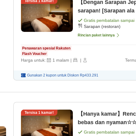
Tersisa
1
kamar!
【Dengan Sarapan Jepa
sarapan! [Sarapan ala
Gratis pembatalan sampai
Sarapan (restoran)
Rincian paket lainnya
Penawaran spesial Rakuten
Flash Voucher
Harga untuk:
1
malam
|
|
Terma
Gunakan 2 kupon untuk
Diskon
Rp433.291
Tersisa
1
kamar!
【Hanya kamar】Renca
bebas dan nyaman☆☆☆
Gratis pembatalan sampai