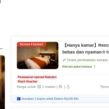
i
Tersisa
4
kamar!
【Hanya kamar】Renca
ar
bebas dan nyaman☆☆☆
Gratis pembatalan sampai
Rincian paket lainnya
Penawaran spesial Rakuten
Flash Voucher
Harga untuk:
1
malam
|
|
Terma
Gunakan 2 kupon untuk
Diskon
Rp336.991