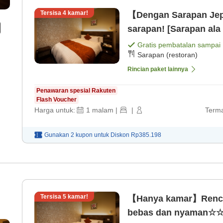
Tersisa
4
kamar!
【Dengan Sarapan Jepa
sarapan! [Sarapan ala
Gratis pembatalan sampai
Sarapan (restoran)
Rincian paket lainnya
Penawaran spesial Rakuten
Flash Voucher
Harga untuk:
1
malam
|
|
Terma
Gunakan 2 kupon untuk
Diskon
Rp385.198
Tersisa
5
kamar!
【Hanya kamar】Renca
bebas dan nyaman☆☆☆