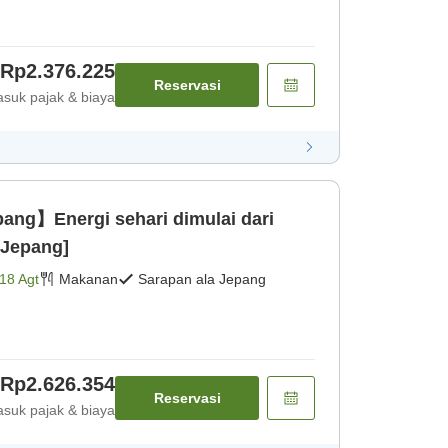
Rp2.376.225
Reservasi
suk pajak & biaya
ng】Energi sehari dimulai dari
 Jepang]
18 Agt
Makanan
Sarapan ala Jepang
Rp2.626.354
Reservasi
suk pajak & biaya