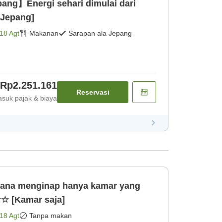
ng】Energi sehari dimulai dari
 Jepang]
18 Agt
Makanan
Sarapan ala Jepang
Rp2.251.161
Reservasi
suk pajak & biaya
na menginap hanya kamar yang
 [Kamar saja]
18 Agt
Tanpa makan