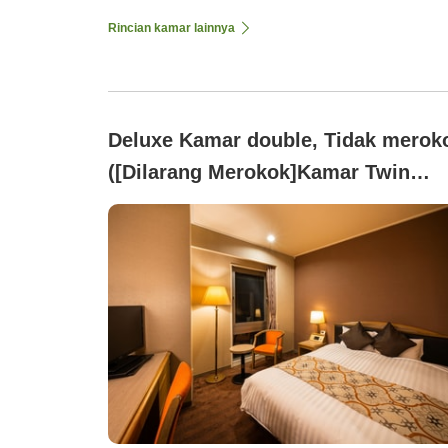
Rincian kamar lainnya
Deluxe Kamar double, Tidak merok
([Dilarang Merokok]Kamar Twin
(Kamar Sudut))