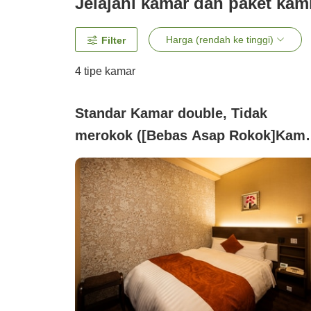
Jelajahi kamar dan paket kam
Harga (rendah ke tinggi)
Filter
4
tipe kamar
Standar Kamar double, Tidak
merokok ([Bebas Asap Rokok]Kam
Double)