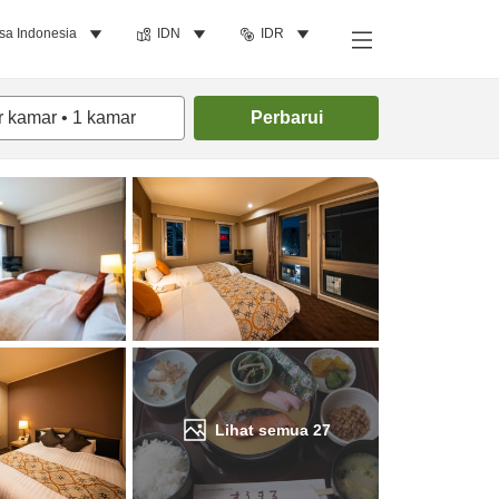
sa Indonesia
IDN
IDR
Cari kamar
r kamar
•
1
kamar
Perbarui
Lihat semua
27