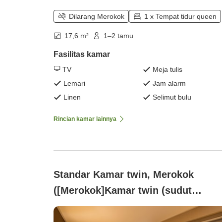
Dilarang Merokok
1 x Tempat tidur queen
17,6 m²
1–2 tamu
Fasilitas kamar
TV
Meja tulis
Lemari
Jam alarm
Linen
Selimut bulu
Rincian kamar lainnya
Standar Kamar twin, Merokok
([Merokok]Kamar twin (sudut
ruangan))