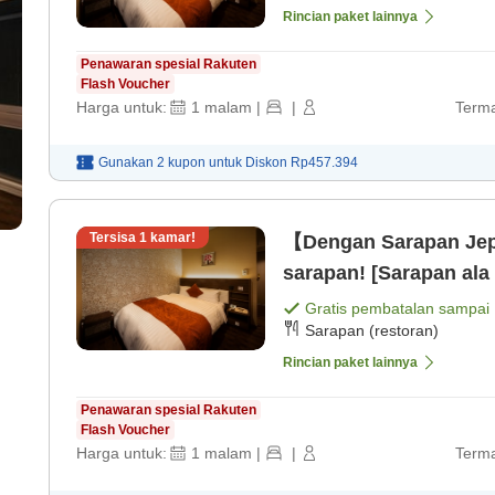
Rincian paket lainnya
Penawaran spesial Rakuten
Flash Voucher
Harga untuk:
1
malam
|
|
Terma
Gunakan 2 kupon untuk
Diskon
Rp457.394
Tersisa
1
kamar!
【Dengan Sarapan Jepa
sarapan! [Sarapan ala
Gratis pembatalan sampai
Sarapan (restoran)
Rincian paket lainnya
Penawaran spesial Rakuten
Flash Voucher
Harga untuk:
1
malam
|
|
Terma