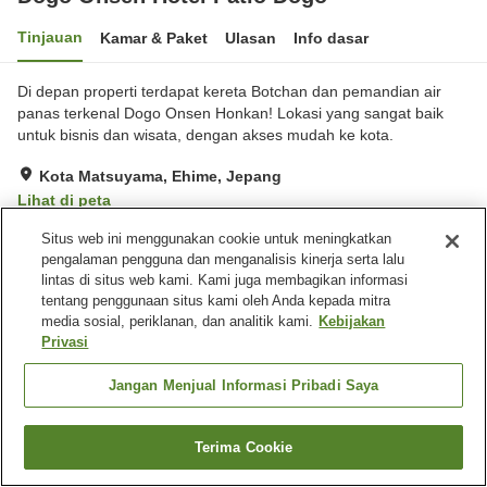
Tinjauan
Kamar & Paket
Ulasan
Info dasar
Di depan properti terdapat kereta Botchan dan pemandian air
panas terkenal Dogo Onsen Honkan! Lokasi yang sangat baik
untuk bisnis dan wisata, dengan akses mudah ke kota.
Kota Matsuyama, Ehime, Jepang
Lihat di peta
Hebat
Ulasan:
297
4.3
Situs web ini menggunakan cookie untuk meningkatkan
pengalaman pengguna dan menganalisis kinerja serta lalu
lintas di situs web kami. Kami juga membagikan informasi
Fasilitas properti
tentang penggunaan situs kami oleh Anda kepada mitra
media sosial, periklanan, dan analitik kami.
Kebijakan
Wi-Fi
Mesin penjual otomatis
Privasi
Microwave bersama
Restoran Jepang
Jangan Menjual Informasi Pribadi Saya
Beranda
Jepang
Ehime
Kota Matsuyama
Dogo Onsen Hotel Patio Dogo
Terima Cookie
Cari kamar