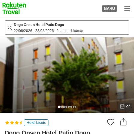
to
BARU
top
page
Dogo Onsen Hotel Patio Dogo
22/08/2026
-
23/08/2026
|
2 tamu
|
1 kamar
27
Hotel bisnis
Dogo Onsen Hotel Patio Dogo