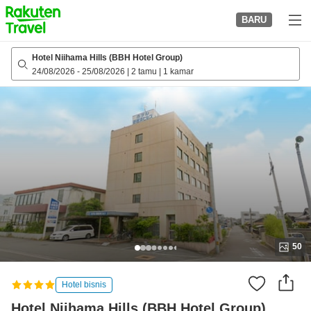
to
BARU
top
page
Hotel Niihama Hills (BBH Hotel Group)
24/08/2026
-
25/08/2026
|
2 tamu
|
1 kamar
50
Hotel bisnis
Hotel Niihama Hills (BBH Hotel Group)