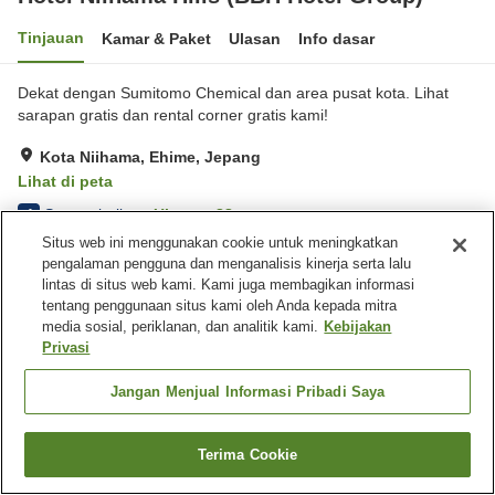
Tinjauan
Kamar & Paket
Ulasan
Info dasar
Dekat dengan Sumitomo Chemical dan area pusat kota. Lihat
sarapan gratis dan rental corner gratis kami!
Kota Niihama, Ehime, Jepang
Lihat di peta
Sangat baik
Ulasan:
88
4
Situs web ini menggunakan cookie untuk meningkatkan
pengalaman pengguna dan menganalisis kinerja serta lalu
Fasilitas properti
lintas di situs web kami. Kami juga membagikan informasi
tentang penggunaan situs kami oleh Anda kepada mitra
Tempat parkir
Restoran
media sosial, periklanan, dan analitik kami.
Kebijakan
Mesin penjual otomatis
Pengiriman ke rumah
Privasi
Beranda
Jepang
Ehime
Kota Niihama
Jangan Menjual Informasi Pribadi Saya
Hotel Niihama Hills (BBH Hotel Group)
Terima Cookie
Cari kamar