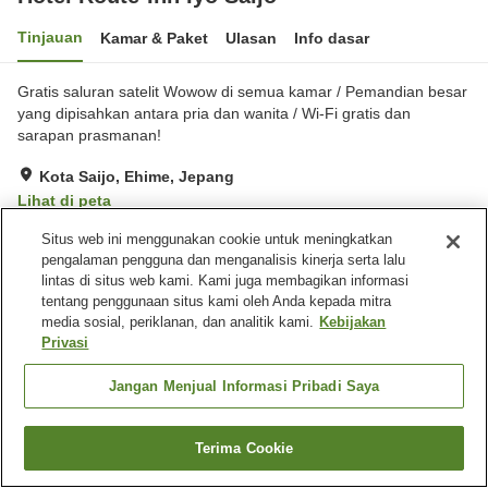
Tinjauan
Kamar & Paket
Ulasan
Info dasar
Gratis saluran satelit Wowow di semua kamar / Pemandian besar
yang dipisahkan antara pria dan wanita / Wi-Fi gratis dan
sarapan prasmanan!
Kota Saijo, Ehime, Jepang
Lihat di peta
Sangat baik
Ulasan:
196
4.2
Situs web ini menggunakan cookie untuk meningkatkan
pengalaman pengguna dan menganalisis kinerja serta lalu
lintas di situs web kami. Kami juga membagikan informasi
Fasilitas properti
tentang penggunaan situs kami oleh Anda kepada mitra
media sosial, periklanan, dan analitik kami.
Kebijakan
Tempat parkir
Spa / Salon kecantikan
Privasi
Restoran
Mesin penjual otomatis
Jangan Menjual Informasi Pribadi Saya
Beranda
Jepang
Ehime
Kota Saijo
Hotel Route-Inn Iyo Saijo
Terima Cookie
Cari kamar