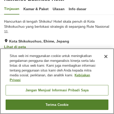
Tinjauan
Kamar & Paket
Ulasan
Info dasar
Hancurkan di tengah Shikoku! Hotel skala penuh di Kota
Shikokuchuo yang berlokasi strategis di sepanjang Rute Nasional
11.
Kota Shikokuchuo, Ehime, Jepang
Lihat di peta
Luar biasa
Ulasan:
1
5
Situs web ini menggunakan cookie untuk meningkatkan
pengalaman pengguna dan menganalisis kinerja serta lalu
lintas di situs web kami. Kami juga membagikan informasi
Fasilitas properti
tentang penggunaan situs kami oleh Anda kepada mitra
media sosial, periklanan, dan analitik kami.
Kebijakan
Tempat parkir
Mesin penjual otomatis
Privasi
Aula perjamuan
Pengiriman ke rumah
Jangan Menjual Informasi Pribadi Saya
Beranda
Jepang
Ehime
Kota Shikokuchuo
Kawanoe Business Hotel
Terima Cookie
Cari kamar