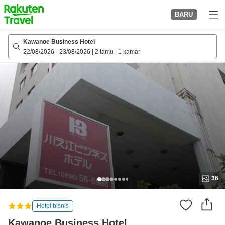
to
BARU
top
page
Kawanoe Business Hotel
22/08/2026
-
23/08/2026
|
2 tamu
|
1 kamar
36
Hotel bisnis
Kawanoe Business Hotel