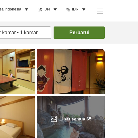
sa Indonesia
IDN
IDR
Cari kamar
r kamar
•
1
kamar
Perbarui
Lihat semua
65