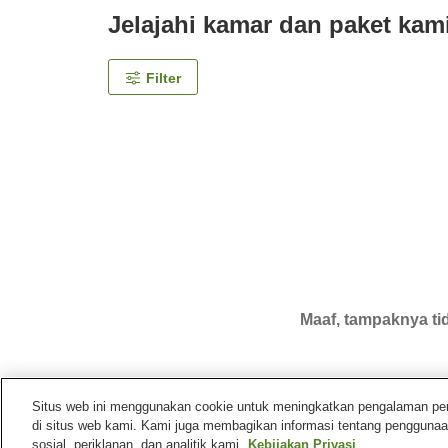
Jelajahi kamar dan paket kam
Filter
Maaf, tampaknya tid
Situs web ini menggunakan cookie untuk meningkatkan pengalaman pengg
di situs web kami. Kami juga membagikan informasi tentang penggunaa
Beranda
Jepang
Fukui
Kota Awara
Awara On
sosial, periklanan, dan analitik kami.
Kebijakan Privasi