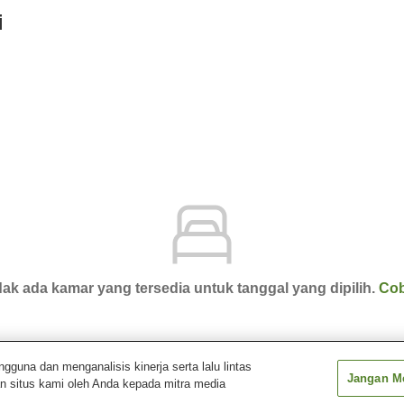
i
ak ada kamar yang tersedia untuk tanggal yang dipilih.
Cob
una dan menganalisis kinerja serta lalu lintas
Jangan Me
n situs kami oleh Anda kepada mitra media
sen Gurabatei