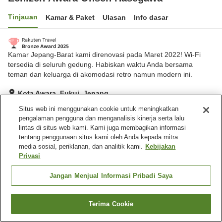
Tinjauan
Kamar & Paket
Ulasan
Info dasar
Kamar Jepang-Barat kami direnovasi pada Maret 2022! Wi-Fi
tersedia di seluruh gedung. Habiskan waktu Anda bersama
teman dan keluarga di akomodasi retro namun modern ini.
Kota Awara, Fukui, Jepang
Lihat di peta
Situs web ini menggunakan cookie untuk meningkatkan
pengalaman pengguna dan menganalisis kinerja serta lalu
Sangat baik
Ulasan:
378
4.2
lintas di situs web kami. Kami juga membagikan informasi
tentang penggunaan situs kami oleh Anda kepada mitra
media sosial, periklanan, dan analitik kami.
Kebijakan
Fasilitas properti
Privasi
Tempat parkir
Spa / Salon kecantikan
Lounge
Mesin penjual otomatis
Jangan Menjual Informasi Pribadi Saya
Beranda
Jepang
Fukui
Kota Awara
Terima Cookie
Cari kamar
Echizen Awara Onsen Hasegawa