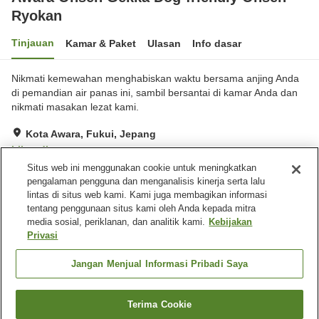
Ryokan
Tinjauan
Kamar & Paket
Ulasan
Info dasar
Nikmati kemewahan menghabiskan waktu bersama anjing Anda
di pemandian air panas ini, sambil bersantai di kamar Anda dan
nikmati masakan lezat kami.
Kota Awara, Fukui, Jepang
Lihat di peta
Situs web ini menggunakan cookie untuk meningkatkan
Hebat
Ulasan:
145
4.4
pengalaman pengguna dan menganalisis kinerja serta lalu
lintas di situs web kami. Kami juga membagikan informasi
tentang penggunaan situs kami oleh Anda kepada mitra
Fasilitas properti
media sosial, periklanan, dan analitik kami.
Kebijakan
Tempat parkir
Lounge
Privasi
Ramah hewan peliharaan di
Mesin penjual otomatis
dalam gedung
Jangan Menjual Informasi Pribadi Saya
Beranda
Jepang
Fukui
Kota Awara
Terima Cookie
Cari kamar
Awara Onsen Gekka Dog-friendly Onsen Ryokan