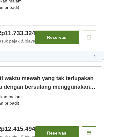
kan malam
 pribadi)
Rp11.733.324
Reservasi
suk pajak & biaya
ta dengan bersulang menggunakan
n malam] [Sarapan]
kan malam
 pribadi)
p12.415.494
Reservasi
suk pajak & biaya