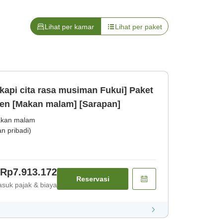
Lihat per kamar
Lihat per paket
gkapi cita rasa musiman Fukui] Paket
en [Makan malam] [Sarapan]
kan malam
 pribadi)
Rp7.913.172
Reservasi
suk pajak & biaya