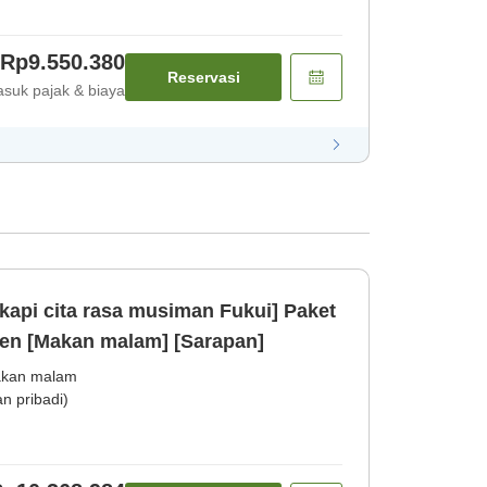
Rp9.550.380
Reservasi
suk pajak & biaya
gkapi cita rasa musiman Fukui] Paket
en [Makan malam] [Sarapan]
kan malam
 pribadi)