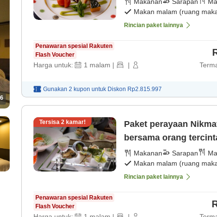
Makanan
Sarapan
Ma
Makan malam (ruang makan
Rincian paket lainnya
Penawaran spesial Rakuten
Flash Voucher
Harga untuk:
1
malam
|
|
Terma
Gunakan 2 kupon untuk
Diskon
Rp2.815.997
6
Tersisa
2
kamar!
Paket perayaan Nikmati waktu mewah yang tak terlupakan
bersama orang tercin
sparkling wine. [Maka
Makanan
Sarapan
Ma
Makan malam (ruang makan
Rincian paket lainnya
Penawaran spesial Rakuten
R
Flash Voucher
Harga untuk:
1
malam
|
|
Terma