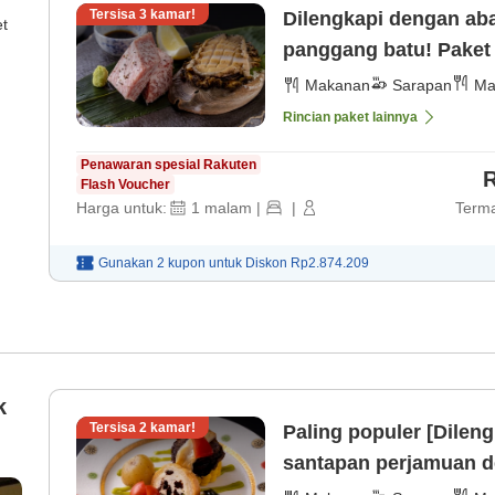
Tersisa
3
kamar!
Dilengkapi dengan ab
et
panggang batu! Paket 
malam] [Sarapan]
Makanan
Sarapan
Ma
Rincian paket lainnya
Penawaran spesial Rakuten
R
Flash Voucher
Harga untuk:
1
malam
|
|
Terma
Gunakan 2 kupon untuk
Diskon
Rp2.874.209
k
Tersisa
2
kamar!
Paling populer [Dilen
santapan perjamuan d
a)