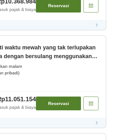
p10.368.984
Reservasi
suk pajak & biaya
ta dengan bersulang menggunakan
n malam] [Sarapan]
kan malam
 pribadi)
Rp11.051.154
Reservasi
suk pajak & biaya