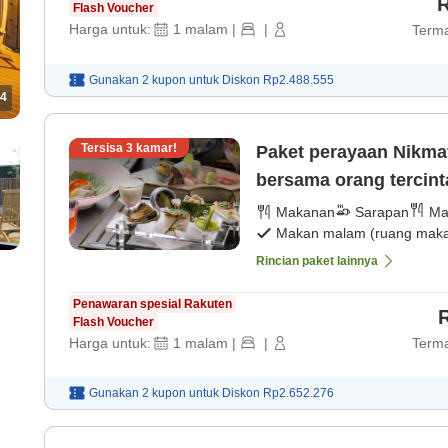
R
Flash Voucher
Harga untuk:
1
malam
|
|
Terma
Gunakan 2 kupon untuk
Diskon
Rp2.488.555
4
Tersisa
3
kamar!
Paket perayaan Nikmati waktu mewah yang tak terlupakan
bersama orang tercin
sparkling wine. [Maka
Makanan
Sarapan
Ma
Makan malam (ruang makan
Rincian paket lainnya
Penawaran spesial Rakuten
Flash Voucher
Harga untuk:
1
malam
|
|
Terma
Gunakan 2 kupon untuk
Diskon
Rp2.652.276