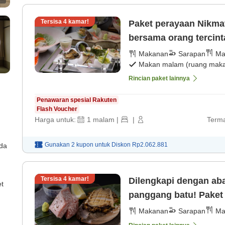
Tersisa
4
kamar!
Paket perayaan Nikmati waktu mewah yang tak terlupakan
bersama orang tercin
sparkling wine. [Maka
Makanan
Sarapan
Ma
Makan malam (ruang makan
Rincian paket lainnya
Penawaran spesial Rakuten
Flash Voucher
Harga untuk:
1
malam
|
|
Terma
Gunakan 2 kupon untuk
Diskon
Rp2.062.881
ada
Tersisa
4
kamar!
Dilengkapi dengan ab
et
panggang batu! Paket 
malam] [Sarapan]
Makanan
Sarapan
Ma