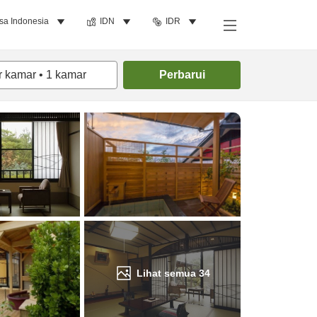
sa Indonesia
IDN
IDR
Cari kamar
r kamar
•
1
kamar
Perbarui
Lihat semua
34