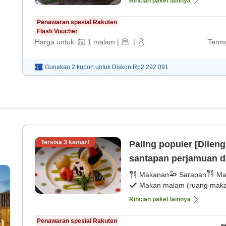
Rincian paket lainnya
Penawaran spesial Rakuten
Flash Voucher
Harga untuk:
1
malam
|
|
Terma
Gunakan 2 kupon untuk
Diskon
Rp2.292.091
Tersisa
3
kamar!
Paling populer [Dilen
santapan perjamuan d
Makanan
Sarapan
Ma
Makan malam (ruang makan
Rincian paket lainnya
Penawaran spesial Rakuten