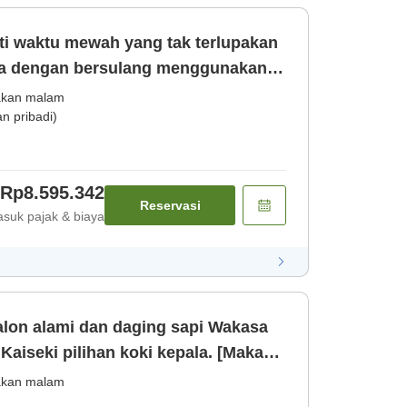
ta dengan bersulang menggunakan
n malam] [Sarapan]
kan malam
 pribadi)
Rp8.595.342
Reservasi
suk pajak & biaya
alon alami dan daging sapi Wakasa
Kaiseki pilihan koki kepala. [Makan
kan malam