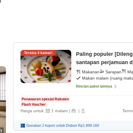
i
Tersisa
4
kamar!
Paling populer [Dilen
santapan perjamuan d
Makanan
Sarapan
Ma
Makan malam (ruang makan
Rincian paket lainnya
Penawaran spesial Rakuten
Flash Voucher
Harga untuk:
1
malam
|
|
Terma
Gunakan 2 kupon untuk
Diskon
Rp1.899.160
3