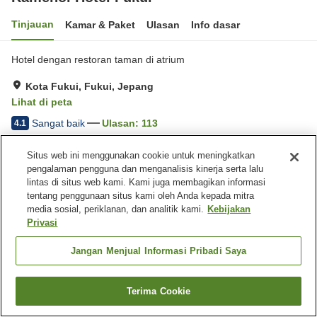
Tinjauan
Kamar & Paket
Ulasan
Info dasar
Hotel dengan restoran taman di atrium
Kota Fukui, Fukui, Jepang
Lihat di peta
Sangat baik
Ulasan:
113
4.1
Situs web ini menggunakan cookie untuk meningkatkan
Fasilitas properti
pengalaman pengguna dan menganalisis kinerja serta lalu
lintas di situs web kami. Kami juga membagikan informasi
Tempat parkir
Restoran
tentang penggunaan situs kami oleh Anda kepada mitra
Mesin penjual otomatis
Toko
media sosial, periklanan, dan analitik kami.
Kebijakan
Privasi
Beranda
Jepang
Fukui
Kota Fukui
Kamenoi Hotel Fukui
Jangan Menjual Informasi Pribadi Saya
Terima Cookie
Cari kamar