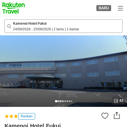
to
BARU
top
page
Kamenoi Hotel Fukui
24/08/2026
-
25/08/2026
|
2 tamu
|
1 kamar
43
Ryokan
Kamenoi Hotel Fukui