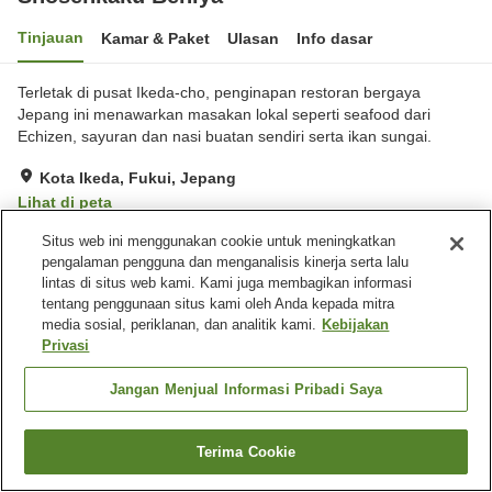
Tinjauan
Kamar & Paket
Ulasan
Info dasar
Terletak di pusat Ikeda-cho, penginapan restoran bergaya
Jepang ini menawarkan masakan lokal seperti seafood dari
Echizen, sayuran dan nasi buatan sendiri serta ikan sungai.
Kota Ikeda, Fukui, Jepang
Lihat di peta
Baik
Ulasan:
6
3.7
Situs web ini menggunakan cookie untuk meningkatkan
pengalaman pengguna dan menganalisis kinerja serta lalu
lintas di situs web kami. Kami juga membagikan informasi
Fasilitas properti
tentang penggunaan situs kami oleh Anda kepada mitra
media sosial, periklanan, dan analitik kami.
Kebijakan
Tempat parkir
Pojok izakaya
Privasi
Jangan Menjual Informasi Pribadi Saya
Beranda
Jepang
Fukui
Kota Ikeda
Shosenkaku Beniya
Terima Cookie
Cari kamar