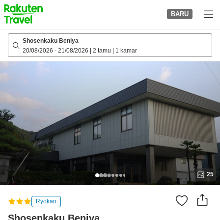
to
BARU
top
page
Shosenkaku Beniya
20/08/2026
-
21/08/2026
|
2 tamu
|
1 kamar
25
Ryokan
Shosenkaku Beniya