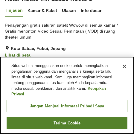
Tinjauan
Kamar & Paket
Ulasan
Info dasar
Penayangan gratis saluran satelit Wowow di semua kamar /
Gratis menonton Video Sesuai Pemintaan ( VOD) di ruang
theater umum.
Kota Sabae, Fukui, Jepang
Lihat di peta
Sangat baik
Ulasan:
256
4.1
Situs web ini menggunakan cookie untuk meningkatkan
pengalaman pengguna dan menganalisis kinerja serta lalu
lintas di situs web kami. Kami juga membagikan informasi
Fasilitas properti
tentang penggunaan situs kami oleh Anda kepada mitra
media sosial, periklanan, dan analitik kami.
Kebijakan
Tempat parkir
Restoran
Privasi
Mesin penjual otomatis
Pemandian besar
Jangan Menjual Informasi Pribadi Saya
Beranda
Jepang
Fukui
Kota Sabae
Hotel Route-Inn Sabae Route 8
Terima Cookie
Cari kamar