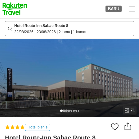
to
BARU
top
page
Hotel Route-Inn Sabae Route 8
22/08/2026
-
23/08/2026
|
2 tamu
|
1 kamar
71
Hotel bisnis
Hotel Route-Inn Sabae Route 8