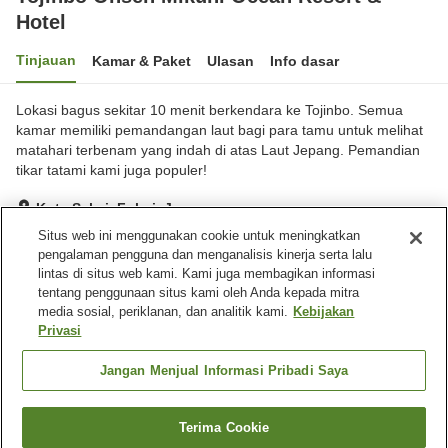
Hotel
Tinjauan
Kamar & Paket
Ulasan
Info dasar
Lokasi bagus sekitar 10 menit berkendara ke Tojinbo. Semua
kamar memiliki pemandangan laut bagi para tamu untuk melihat
matahari terbenam yang indah di atas Laut Jepang. Pemandian
tikar tatami kami juga populer!
Kota Sakai, Fukui, Jepang
Lihat di peta
Situs web ini menggunakan cookie untuk meningkatkan
pengalaman pengguna dan menganalisis kinerja serta lalu
Sangat baik
Ulasan:
184
4.1
lintas di situs web kami. Kami juga membagikan informasi
tentang penggunaan situs kami oleh Anda kepada mitra
media sosial, periklanan, dan analitik kami.
Kebijakan
Fasilitas properti
Privasi
Tempat parkir
Sauna
Spa / Salon kecantikan
Lounge
Jangan Menjual Informasi Pribadi Saya
Beranda
Jepang
Fukui
Kota Sakai
Terima Cookie
Cari kamar
Tojinbo Onsen Mikuni Ocean Resort & Hotel