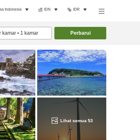
sa Indonesia
IDN
IDR
Cari kamar
r kamar
•
1
kamar
Perbarui
Lihat semua
53