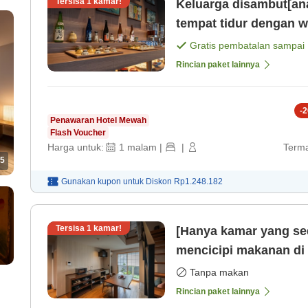
Tersisa
1
kamar!
Keluarga disambut[an
tempat tidur dengan w
atau liburan panjang 
Gratis pembatalan sampai
Rincian paket lainnya
-
2
Penawaran Hotel Mewah
Flash Voucher
Harga untuk:
1
malam
|
|
Terma
5
Gunakan kupon untuk
Diskon
Rp1.248.182
Tersisa
1
kamar!
[Hanya kamar yang sed
mencicipi makanan di
dengan bahan khas da
Tanpa makan
Rincian paket lainnya