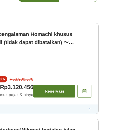
 pengalaman Homachi khusus
i (tidak dapat dibatalkan) 〜
kan〜 [Kamar saja]
Rp3.900.570
0
%
Rp3.120.456
Reservasi
suk pajak & biaya