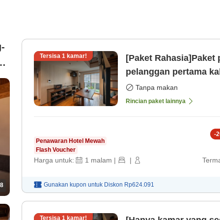
-
Tersisa
1
kamar!
[Paket Rahasia]Paket
pelanggan pertama kal
Penginapan tanpa ma
Tanpa makan
Rincian paket lainnya
-
2
Penawaran Hotel Mewah
Flash Voucher
Harga untuk:
1
malam
|
|
Terma
Gunakan kupon untuk
Diskon
Rp624.091
8
Tersisa
1
kamar!