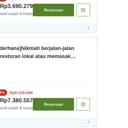
Rp3.690.279
Reservasi
suk pajak & biaya
erhana]Nikmati berjalan-jalan
 restoran lokal atau memasak
erah mengg [Kamar saja]
Rp9.225.696
9
%
Rp7.380.557
Reservasi
suk pajak & biaya