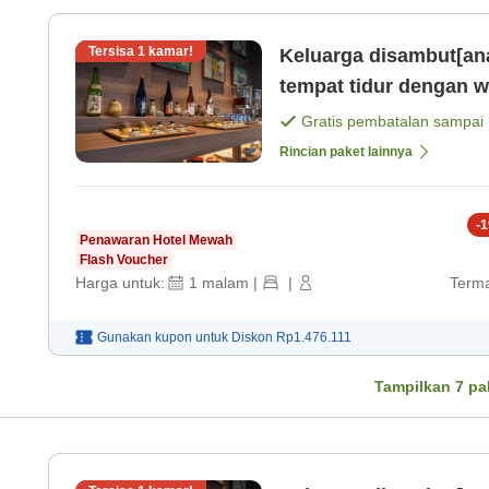
Tersisa
1
kamar!
Keluarga disambut[an
tempat tidur dengan w
atau liburan panjang 
Gratis pembatalan sampai
Rincian paket lainnya
-
1
Penawaran Hotel Mewah
Flash Voucher
Harga untuk:
1
malam
|
|
Terma
Gunakan kupon untuk
Diskon
Rp1.476.111
Tampilkan
7
pa