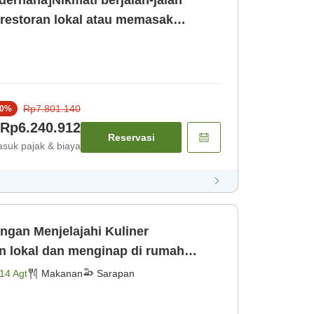
erhana]Nikmati berjalan-jalan
 restoran lokal atau memasak
erah mengg [Kamar saja]
Rp7.801.140
0
%
Rp6.240.912
Reservasi
suk pajak & biaya
ngan Menjelajahi Kuliner
n lokal dan menginap di rumah
Mikuni Minato [Sarapan]
14 Agt
Makanan
Sarapan