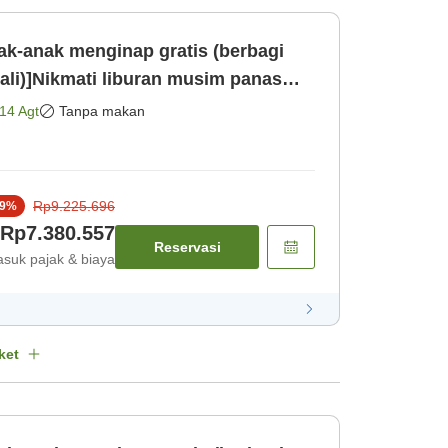
ak-anak menginap gratis (berbagi
ali)]Nikmati liburan musim panas
be [Kamar saja]
14 Agt
Tanpa makan
Rp9.225.696
9
%
Rp7.380.557
Reservasi
suk pajak & biaya
ket