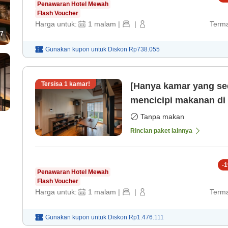
Penawaran Hotel Mewah
Flash Voucher
Harga untuk:
1
malam
|
|
Terma
7
Gunakan kupon untuk
Diskon
Rp738.055
Tersisa
1
kamar!
[Hanya kamar yang sed
mencicipi makanan di
dengan bahan khas da
Tanpa makan
Rincian paket lainnya
-
1
Penawaran Hotel Mewah
Flash Voucher
Harga untuk:
1
malam
|
|
Terma
Gunakan kupon untuk
Diskon
Rp1.476.111