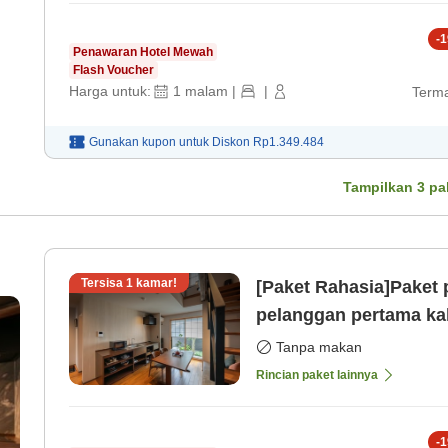
-
1
Penawaran Hotel Mewah
Flash Voucher
Harga untuk:
1
malam
|
|
Terma
Gunakan kupon untuk
Diskon
Rp1.349.484
Tampilkan
3
pa
Tersisa
1
kamar!
[Paket Rahasia]Paket
pelanggan pertama kal
Penginapan tanpa ma
Tanpa makan
Rincian paket lainnya
-
1