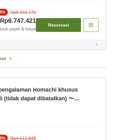
Rp8.434.276
9
%
Rp6.747.421
Reservasi
suk pajak & biaya
ket
 pengalaman Homachi khusus
i (tidak dapat dibatalkan) 〜
kan〜 [Kamar saja]
Rp4.612.848
9
%