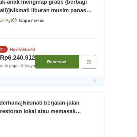
ak-anak menginap gratis (berbagi
ali)]Nikmati liburan musim panas
be [Kamar saja]
14 Agt
Tanpa makan
Rp7.801.140
0
%
Rp6.240.912
Reservasi
suk pajak & biaya
erhana]Nikmati berjalan-jalan
 restoran lokal atau memasak
erah mengg [Kamar saja]