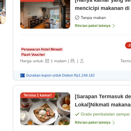
[Hanya kamar yang sed
mencicipi makanan di
dengan bahan khas da
Tanpa makan
Rincian paket lainnya
-
2
Penawaran Hotel Mewah
Flash Voucher
Harga untuk:
1
malam
|
|
Terma
Gunakan kupon untuk
Diskon
Rp1.248.182
Tersisa
1
kamar!
[Sarapan Termasuk de
Lokal]Nikmati makana
tradisional di daerah 
Gratis pembatalan sampai
Rincian paket lainnya