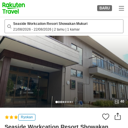
to
BARU
top
page
Seaside Workcation Resort Showakan Mukuri
21/08/2026
-
22/08/2026
|
2 tamu
|
1 kamar
40
Ryokan
Seaside Workcation Resort Showakan