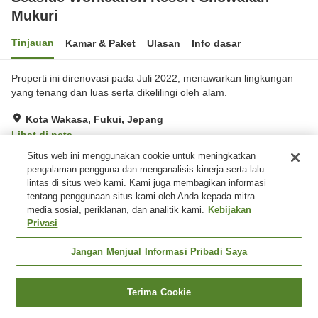
Mukuri
Tinjauan
Kamar & Paket
Ulasan
Info dasar
Properti ini direnovasi pada Juli 2022, menawarkan lingkungan
yang tenang dan luas serta dikelilingi oleh alam.
Kota Wakasa, Fukui, Jepang
Lihat di peta
Situs web ini menggunakan cookie untuk meningkatkan
Hebat
Ulasan:
127
4.5
pengalaman pengguna dan menganalisis kinerja serta lalu
lintas di situs web kami. Kami juga membagikan informasi
Fasilitas properti
tentang penggunaan situs kami oleh Anda kepada mitra
media sosial, periklanan, dan analitik kami.
Kebijakan
Tempat parkir
Mesin penjual otomatis
Privasi
Aula perjamuan
Pemandian besar
Jangan Menjual Informasi Pribadi Saya
Beranda
Jepang
Fukui
Kota Wakasa
Seaside Workcation Resort Showakan Mukuri
Terima Cookie
Cari kamar