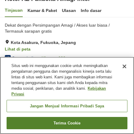
Tinjauan
Kamar & Paket
Ulasan
Info dasar
Dekat dengan Persimpangan Amagi / Akses luar biasa /
Termasuk sarapan gratis
Kota Asakura, Fukuoka, Jepang
Lihat di peta
Sangat baik
Ulasan:
393
4
Situs web ini menggunakan cookie untuk meningkatkan
pengalaman pengguna dan menganalisis kinerja serta lalu
Fasilitas properti
lintas di situs web kami. Kami juga membagikan informasi
tentang penggunaan situs kami oleh Anda kepada mitra
Tempat parkir
Restoran
media sosial, periklanan, dan analitik kami.
Kebijakan
Mesin penjual otomatis
Toko
Privasi
Beranda
Jepang
Fukuoka
Kota Asakura
Jangan Menjual Informasi Pribadi Saya
Hotel AZ Fukuoka Amagi Inter
Terima Cookie
Cari kamar