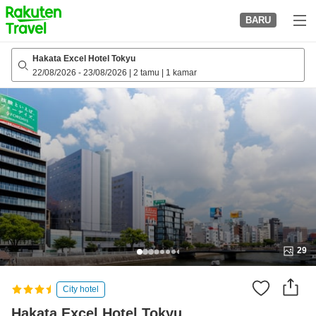
to
BARU
top
page
Hakata Excel Hotel Tokyu
22/08/2026
-
23/08/2026
|
2 tamu
|
1 kamar
29
City hotel
Hakata Excel Hotel Tokyu