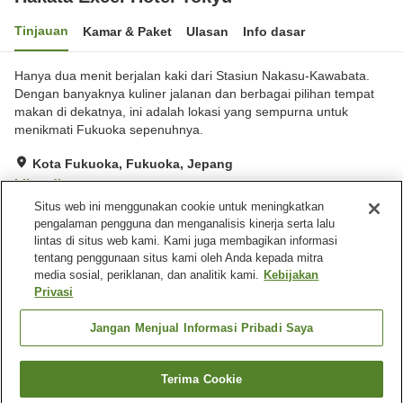
Tinjauan
Kamar & Paket
Ulasan
Info dasar
Hanya dua menit berjalan kaki dari Stasiun Nakasu-Kawabata.
Dengan banyaknya kuliner jalanan dan berbagai pilihan tempat
makan di dekatnya, ini adalah lokasi yang sempurna untuk
menikmati Fukuoka sepenuhnya.
Kota Fukuoka, Fukuoka, Jepang
Lihat di peta
Situs web ini menggunakan cookie untuk meningkatkan
Sangat baik
Ulasan:
376
4.2
pengalaman pengguna dan menganalisis kinerja serta lalu
lintas di situs web kami. Kami juga membagikan informasi
tentang penggunaan situs kami oleh Anda kepada mitra
Fasilitas properti
media sosial, periklanan, dan analitik kami.
Kebijakan
Wi-Fi
Lima menit berjalan kaki ke
Privasi
stasiun
Restoran
Benar-benar bebas rokok
Jangan Menjual Informasi Pribadi Saya
Beranda
Jepang
Fukuoka
Kota Fukuoka
Terima Cookie
Cari kamar
Hakata Excel Hotel Tokyu