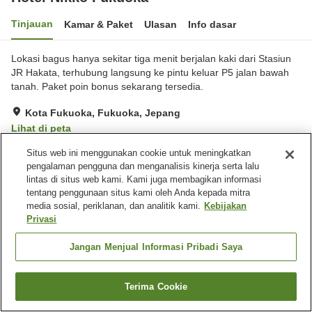
Tinjauan
Kamar & Paket
Ulasan
Info dasar
Lokasi bagus hanya sekitar tiga menit berjalan kaki dari Stasiun
JR Hakata, terhubung langsung ke pintu keluar P5 jalan bawah
tanah. Paket poin bonus sekarang tersedia.
Kota Fukuoka, Fukuoka, Jepang
Lihat di peta
Hebat
Ulasan:
555
4.6
Situs web ini menggunakan cookie untuk meningkatkan
pengalaman pengguna dan menganalisis kinerja serta lalu
lintas di situs web kami. Kami juga membagikan informasi
Fasilitas properti
tentang penggunaan situs kami oleh Anda kepada mitra
media sosial, periklanan, dan analitik kami.
Kebijakan
Tempat parkir
Sauna
Privasi
Spa / Salon kecantikan
Gym / Klub kebugaran
Jangan Menjual Informasi Pribadi Saya
Beranda
Jepang
Fukuoka
Kota Fukuoka
Hotel Nikko Fukuoka
Terima Cookie
Cari kamar