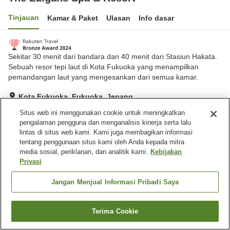
Tinjauan
Kamar & Paket
Ulasan
Info dasar
Sekitar 30 menit dari bandara dan 40 menit dari Stasiun Hakata.
Sebuah resor tepi laut di Kota Fukuoka yang menampilkan
pemandangan laut yang mengesankan dari semua kamar.
Kota Fukuoka, Fukuoka, Jepang
Lihat di peta
Situs web ini menggunakan cookie untuk meningkatkan
pengalaman pengguna dan menganalisis kinerja serta lalu
Hebat
Ulasan:
770
4.4
lintas di situs web kami. Kami juga membagikan informasi
tentang penggunaan situs kami oleh Anda kepada mitra
media sosial, periklanan, dan analitik kami.
Kebijakan
Fasilitas properti
Privasi
Antar jemput
Pengiriman ke rumah
Cuci kering
Pelayanan kamar
Jangan Menjual Informasi Pribadi Saya
Beranda
Jepang
Fukuoka
Kota Fukuoka
Terima Cookie
Cari kamar
The Luigans Spa & Resort