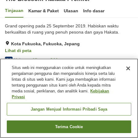
Tinjauan
Kamar & Paket
Ulasan
Info dasar
Grand opening pada 25 September 2019. Habiskan waktu
berkualitas di ruang yang penuh pesona dan gaya Hakata.
Kota Fukuoka, Fukuoka, Jepang
Lihat di peta
Hebat
Ulasan:
344
4.4
Situs web ini menggunakan cookie untuk meningkatkan
pengalaman pengguna dan menganalisis kinerja serta lalu
Fasilitas properti
lintas di situs web kami. Kami juga membagikan informasi
tentang penggunaan situs kami oleh Anda kepada mitra
Tempat parkir
Sauna
media sosial, periklanan, dan analitik kami.
Kebijakan
Gym / Klub kebugaran
Restoran
Privasi
Beranda
Jepang
Fukuoka
Kota Fukuoka
Jangan Menjual Informasi Pribadi Saya
The Blossom Hakata Premier
Terima Cookie
Cari kamar