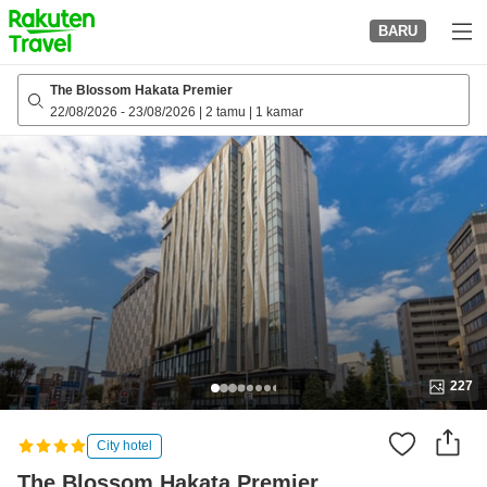
to
BARU
top
page
The Blossom Hakata Premier
22/08/2026
-
23/08/2026
|
2 tamu
|
1 kamar
227
City hotel
The Blossom Hakata Premier