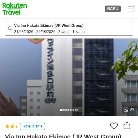
to
BARU
top
page
Via Inn Hakata Ekimae (JR West Group)
21/08/2026
-
22/08/2026
|
2 tamu
|
1 kamar
34
Hotel bisnis
Via Inn Hakata Ekimae (JR West Group)