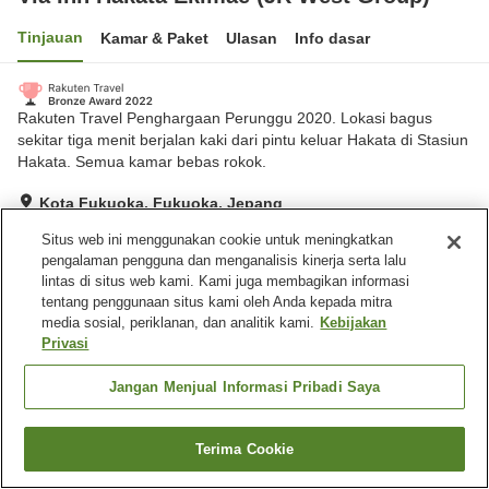
Tinjauan
Kamar & Paket
Ulasan
Info dasar
Rakuten Travel Penghargaan Perunggu 2020. Lokasi bagus
sekitar tiga menit berjalan kaki dari pintu keluar Hakata di Stasiun
Hakata. Semua kamar bebas rokok.
Kota Fukuoka, Fukuoka, Jepang
Lihat di peta
Situs web ini menggunakan cookie untuk meningkatkan
Hebat
Ulasan:
526
4.3
pengalaman pengguna dan menganalisis kinerja serta lalu
lintas di situs web kami. Kami juga membagikan informasi
tentang penggunaan situs kami oleh Anda kepada mitra
Fasilitas properti
media sosial, periklanan, dan analitik kami.
Kebijakan
Privasi
Tempat parkir
Spa / Salon kecantikan
Pengiriman ke rumah
Layanan bangun tidur
Jangan Menjual Informasi Pribadi Saya
Beranda
Jepang
Fukuoka
Kota Fukuoka
Terima Cookie
Cari kamar
Via Inn Hakata Ekimae (JR West Group)