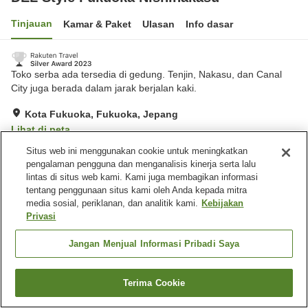
Tinjauan
Kamar & Paket
Ulasan
Info dasar
Toko serba ada tersedia di gedung. Tenjin, Nakasu, dan Canal
City juga berada dalam jarak berjalan kaki.
Kota Fukuoka, Fukuoka, Jepang
Lihat di peta
Hebat
Ulasan:
458
4.3
Situs web ini menggunakan cookie untuk meningkatkan
pengalaman pengguna dan menganalisis kinerja serta lalu
lintas di situs web kami. Kami juga membagikan informasi
Fasilitas properti
tentang penggunaan situs kami oleh Anda kepada mitra
media sosial, periklanan, dan analitik kami.
Kebijakan
Spa / Salon kecantikan
Restoran
Privasi
Mesin penjual otomatis
Toko serba-ada
Jangan Menjual Informasi Pribadi Saya
Beranda
Jepang
Fukuoka
Kota Fukuoka
DEL Style Fukuoka Nishinakasu
Terima Cookie
Cari kamar