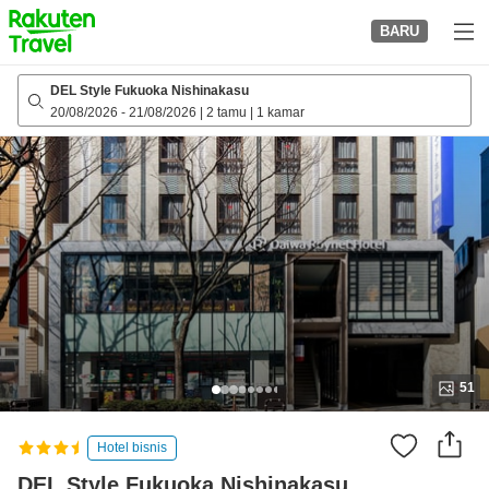
to
BARU
top
page
DEL Style Fukuoka Nishinakasu
20/08/2026
-
21/08/2026
|
2 tamu
|
1 kamar
51
Hotel bisnis
DEL Style Fukuoka Nishinakasu