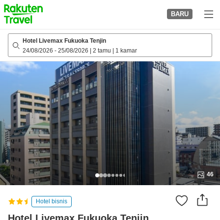
to
BARU
top
page
Hotel Livemax Fukuoka Tenjin
24/08/2026
-
25/08/2026
|
2 tamu
|
1 kamar
46
Hotel bisnis
Hotel Livemax Fukuoka Tenjin