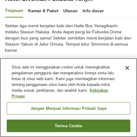
Tinjauan
Kamar & Paket
Ulasan
Info dasar
Sekitar tiga menit berjalan kaki dari Halte Bus Yanagibashi
melalui Stasiun Hakata. Anda dapat pergi ke Fukuoka Dome
dengan bus yang sama! Sekitar sembilan menit berjalan kaki dari
Stasiun Yakuin di Jalur Omuta. Tempat tidur Simmons di semua
kamar.
Kota Fukuoka, Fukuoka, Jepang
Situs web ini menggunakan cookie untuk meningkatkan
Lihat di peta
pengalaman pengguna dan menganalisis kinerja serta lalu
Baik
Ulasan:
175
3.7
lintas di situs web kami. Kami juga membagikan informasi
tentang penggunaan situs kami oleh Anda kepada mitra
media sosial, periklanan, dan analitik kami.
Kebijakan
Beranda
Jepang
Fukuoka
Kota Fukuoka
Privasi
Hotel Livemax Fukuoka Tenjin
Jangan Menjual Informasi Pribadi Saya
Terima Cookie
Cari kamar