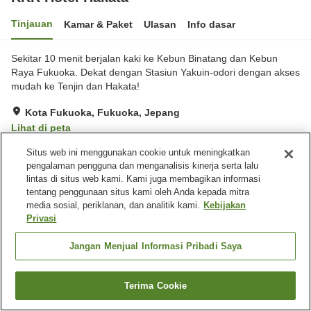
Tinjauan
Kamar & Paket
Ulasan
Info dasar
Sekitar 10 menit berjalan kaki ke Kebun Binatang dan Kebun
Raya Fukuoka. Dekat dengan Stasiun Yakuin-odori dengan akses
mudah ke Tenjin dan Hakata!
Kota Fukuoka, Fukuoka, Jepang
Lihat di peta
Hebat
Ulasan:
822
4.4
Situs web ini menggunakan cookie untuk meningkatkan
pengalaman pengguna dan menganalisis kinerja serta lalu
lintas di situs web kami. Kami juga membagikan informasi
Fasilitas properti
tentang penggunaan situs kami oleh Anda kepada mitra
media sosial, periklanan, dan analitik kami.
Kebijakan
Tempat parkir
Spa / Salon kecantikan
Privasi
Restoran
Mesin penjual otomatis
Jangan Menjual Informasi Pribadi Saya
Beranda
Jepang
Fukuoka
Kota Fukuoka
KKR Hotel Hakata
Terima Cookie
Cari kamar