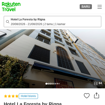
to
BARU
top
page
Hotel La Foresta by Rigna
20/08/2026
-
21/08/2026
|
2 tamu
|
1 kamar
84
Hotel bisnis
Hotel La Foresta by Rigna