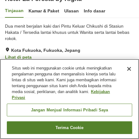
Tinjauan
Kamar & Paket
Ulasan
Info dasar
Dua menit berjalan kaki dari Pintu Keluar Chikushi di Stasiun
Hakata / Tersedia lantai khusus untuk Wanita serta lantai bebas
rokok.
Kota Fukuoka, Fukuoka, Jepang
Lihat di peta
Sangat baik
Ulasan:
160
3.9
Situs web ini menggunakan cookie untuk meningkatkan
pengalaman pengguna dan menganalisis kinerja serta lalu
lintas di situs web kami. Kami juga membagikan informasi
Fasilitas properti
tentang penggunaan situs kami oleh Anda kepada mitra
media sosial, periklanan, dan analitik kami.
Kebijakan
Spa / Salon kecantikan
Restoran
Privasi
Mesin penjual otomatis
Laundry berbayar
Jangan Menjual Informasi Pribadi Saya
Beranda
Jepang
Fukuoka
Kota Fukuoka
Hotel La Foresta by Rigna
Terima Cookie
Cari kamar