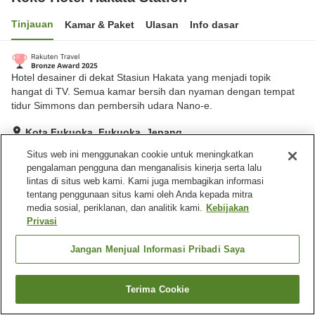
Tinjauan
Kamar & Paket
Ulasan
Info dasar
Hotel desainer di dekat Stasiun Hakata yang menjadi topik
hangat di TV. Semua kamar bersih dan nyaman dengan tempat
tidur Simmons dan pembersih udara Nano-e.
Kota Fukuoka, Fukuoka, Jepang
Lihat di peta
Situs web ini menggunakan cookie untuk meningkatkan
pengalaman pengguna dan menganalisis kinerja serta lalu
Sangat baik
Ulasan:
717
4.1
lintas di situs web kami. Kami juga membagikan informasi
tentang penggunaan situs kami oleh Anda kepada mitra
media sosial, periklanan, dan analitik kami.
Kebijakan
Fasilitas properti
Privasi
Spa / Salon kecantikan
Restoran
Mesin penjual otomatis
Laundry berbayar
Jangan Menjual Informasi Pribadi Saya
Beranda
Jepang
Fukuoka
Kota Fukuoka
Terima Cookie
Cari kamar
Koko Hotel Hakata Station