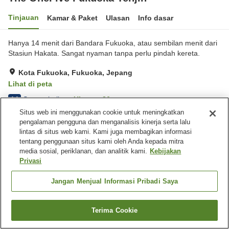
Tinjauan
Kamar & Paket
Ulasan
Info dasar
Hanya 14 menit dari Bandara Fukuoka, atau sembilan menit dari
Stasiun Hakata. Sangat nyaman tanpa perlu pindah kereta.
Kota Fukuoka, Fukuoka, Jepang
Lihat di peta
Sangat baik
Ulasan:
26
4.1
Situs web ini menggunakan cookie untuk meningkatkan
pengalaman pengguna dan menganalisis kinerja serta lalu
Fasilitas properti
lintas di situs web kami. Kami juga membagikan informasi
tentang penggunaan situs kami oleh Anda kepada mitra
Mesin penjual otomatis
media sosial, periklanan, dan analitik kami.
Kebijakan
Privasi
Beranda
Jepang
Fukuoka
Kota Fukuoka
The OneFive Fukuoka Tenjin
Jangan Menjual Informasi Pribadi Saya
Terima Cookie
Cari kamar