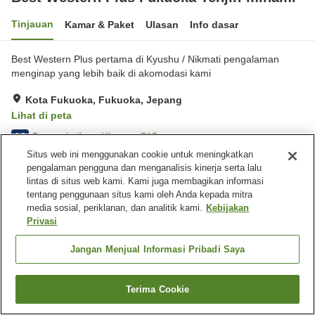
Tinjauan
Kamar & Paket
Ulasan
Info dasar
Best Western Plus pertama di Kyushu / Nikmati pengalaman
menginap yang lebih baik di akomodasi kami
Kota Fukuoka, Fukuoka, Jepang
Lihat di peta
Sangat baik
Ulasan:
715
4.2
Situs web ini menggunakan cookie untuk meningkatkan
pengalaman pengguna dan menganalisis kinerja serta lalu
Fasilitas properti
lintas di situs web kami. Kami juga membagikan informasi
tentang penggunaan situs kami oleh Anda kepada mitra
Spa / Salon kecantikan
Restoran
media sosial, periklanan, dan analitik kami.
Kebijakan
Mesin penjual otomatis
Laundry berbayar
Privasi
Beranda
Jepang
Fukuoka
Kota Fukuoka
Jangan Menjual Informasi Pribadi Saya
Best Western Plus Fukuoka Tenjin-minami
Terima Cookie
Cari kamar