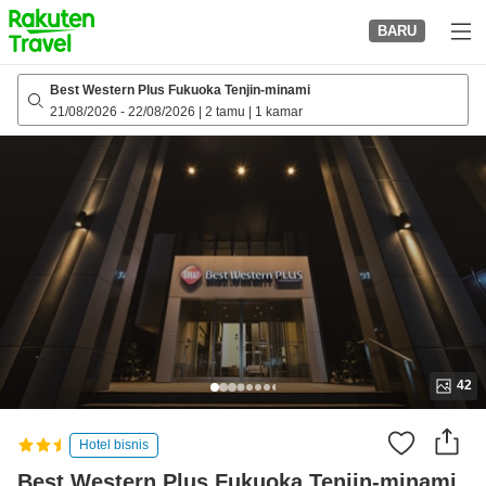
to
BARU
top
page
Best Western Plus Fukuoka Tenjin-minami
21/08/2026
-
22/08/2026
|
2 tamu
|
1 kamar
42
Hotel bisnis
Best Western Plus Fukuoka Tenjin-minami