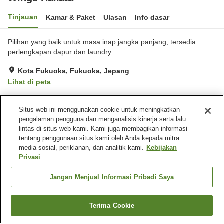
Tinjauan
Kamar & Paket
Ulasan
Info dasar
Pilihan yang baik untuk masa inap jangka panjang, tersedia
perlengkapan dapur dan laundry.
Kota Fukuoka, Fukuoka, Jepang
Lihat di peta
Situs web ini menggunakan cookie untuk meningkatkan
Beranda
Jepang
Fukuoka
Kota Fukuoka
Wings Hakata
pengalaman pengguna dan menganalisis kinerja serta lalu
lintas di situs web kami. Kami juga membagikan informasi
tentang penggunaan situs kami oleh Anda kepada mitra
media sosial, periklanan, dan analitik kami.
Kebijakan
Privasi
Jangan Menjual Informasi Pribadi Saya
Terima Cookie
Cari kamar