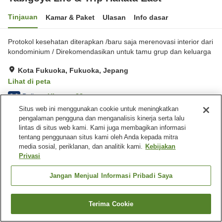
Tinjauan
Kamar & Paket
Ulasan
Info dasar
Protokol kesehatan diterapkan /baru saja merenovasi interior dari
kondominium / Direkomendasikan untuk tamu grup dan keluarga
Kota Fukuoka, Fukuoka, Jepang
Lihat di peta
Baik
Ulasan:
33
3.6
Situs web ini menggunakan cookie untuk meningkatkan
pengalaman pengguna dan menganalisis kinerja serta lalu
Fasilitas properti
lintas di situs web kami. Kami juga membagikan informasi
tentang penggunaan situs kami oleh Anda kepada mitra
Ruang serbaguna
media sosial, periklanan, dan analitik kami.
Kebijakan
Privasi
Beranda
Jepang
Fukuoka
Kota Fukuoka
Tabigoya Life & Trip Hakata East
Jangan Menjual Informasi Pribadi Saya
Terima Cookie
Cari kamar