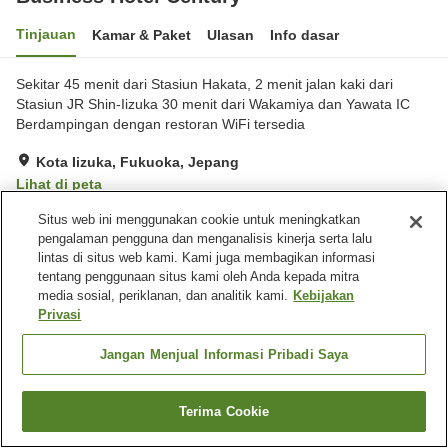
Tinjauan
Kamar & Paket
Ulasan
Info dasar
Sekitar 45 menit dari Stasiun Hakata, 2 menit jalan kaki dari
Stasiun JR Shin-Iizuka 30 menit dari Wakamiya dan Yawata IC
Berdampingan dengan restoran WiFi tersedia
Kota Iizuka, Fukuoka, Jepang
Lihat di peta
Sangat baik
Ulasan:
183
4.1
Situs web ini menggunakan cookie untuk meningkatkan
pengalaman pengguna dan menganalisis kinerja serta lalu
lintas di situs web kami. Kami juga membagikan informasi
Fasilitas properti
tentang penggunaan situs kami oleh Anda kepada mitra
media sosial, periklanan, dan analitik kami.
Kebijakan
Tempat parkir
Restoran
Privasi
Mesin penjual otomatis
Pengiriman ke rumah
Jangan Menjual Informasi Pribadi Saya
Beranda
Jepang
Fukuoka
Kota Iizuka
Business Hotel Century
Terima Cookie
Cari kamar