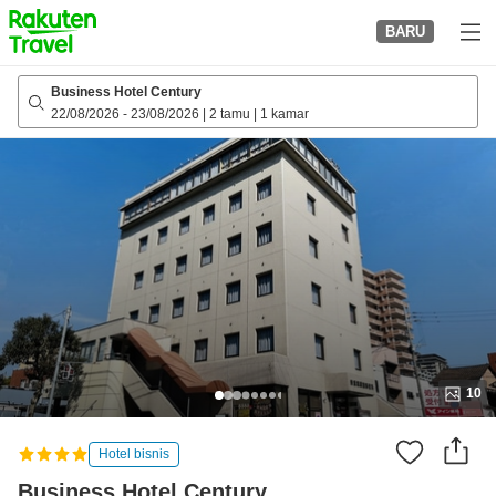
to
BARU
top
page
Business Hotel Century
22/08/2026
-
23/08/2026
|
2 tamu
|
1 kamar
10
Hotel bisnis
Business Hotel Century