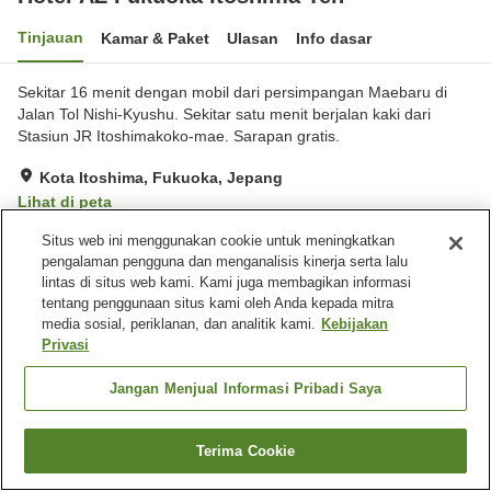
Tinjauan
Kamar & Paket
Ulasan
Info dasar
Sekitar 16 menit dengan mobil dari persimpangan Maebaru di
Jalan Tol Nishi-Kyushu. Sekitar satu menit berjalan kaki dari
Stasiun JR Itoshimakoko-mae. Sarapan gratis.
Kota Itoshima, Fukuoka, Jepang
Lihat di peta
Sangat baik
Ulasan:
878
4.1
Situs web ini menggunakan cookie untuk meningkatkan
pengalaman pengguna dan menganalisis kinerja serta lalu
lintas di situs web kami. Kami juga membagikan informasi
Fasilitas properti
tentang penggunaan situs kami oleh Anda kepada mitra
media sosial, periklanan, dan analitik kami.
Kebijakan
Tempat parkir
Restoran
Privasi
Mesin penjual otomatis
Ruang rapat
Jangan Menjual Informasi Pribadi Saya
Beranda
Jepang
Fukuoka
Kota Itoshima
Hotel AZ Fukuoka Itoshima Ten
Terima Cookie
Cari kamar