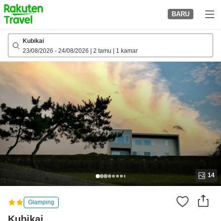
to
BARU
top
page
Kubikai
23/08/2026
-
24/08/2026
|
2 tamu
|
1 kamar
14
Glamping
Kubikai