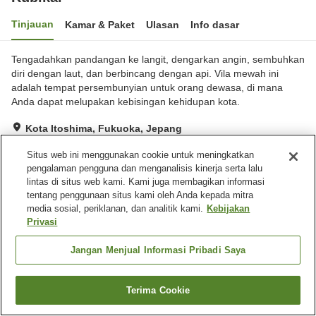
Tinjauan
Kamar & Paket
Ulasan
Info dasar
Tengadahkan pandangan ke langit, dengarkan angin, sembuhkan
diri dengan laut, dan berbincang dengan api. Vila mewah ini
adalah tempat persembunyian untuk orang dewasa, di mana
Anda dapat melupakan kebisingan kehidupan kota.
Kota Itoshima, Fukuoka, Jepang
Lihat di peta
Situs web ini menggunakan cookie untuk meningkatkan
Ulasan:
1
2
pengalaman pengguna dan menganalisis kinerja serta lalu
lintas di situs web kami. Kami juga membagikan informasi
tentang penggunaan situs kami oleh Anda kepada mitra
Fasilitas properti
media sosial, periklanan, dan analitik kami.
Kebijakan
Privasi
Tempat parkir
Barbekyu
Jangan Menjual Informasi Pribadi Saya
Beranda
Jepang
Fukuoka
Kota Itoshima
Kubikai
Terima Cookie
Cari kamar