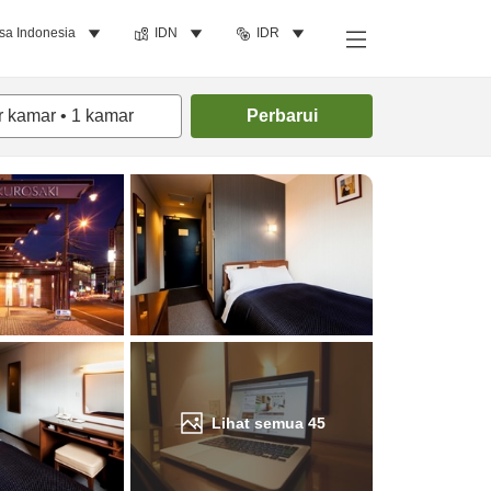
sa Indonesia
IDN
IDR
Cari kamar
r kamar
•
1
kamar
Perbarui
Lihat semua
45