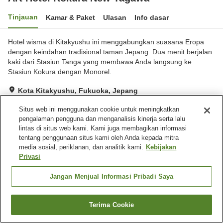
Tinjauan
Kamar & Paket
Ulasan
Info dasar
Hotel wisma di Kitakyushu ini menggabungkan suasana Eropa
dengan keindahan tradisional taman Jepang. Dua menit berjalan
kaki dari Stasiun Tanga yang membawa Anda langsung ke
Stasiun Kokura dengan Monorel.
Kota Kitakyushu, Fukuoka, Jepang
Lihat di peta
Situs web ini menggunakan cookie untuk meningkatkan
Sangat baik
Ulasan:
296
4.1
pengalaman pengguna dan menganalisis kinerja serta lalu
lintas di situs web kami. Kami juga membagikan informasi
tentang penggunaan situs kami oleh Anda kepada mitra
Fasilitas properti
media sosial, periklanan, dan analitik kami.
Kebijakan
Privasi
Wi-Fi
Restoran
Makan pribadi
Lounge
Jangan Menjual Informasi Pribadi Saya
Beranda
Jepang
Fukuoka
Kota Kitakyushu
Terima Cookie
Art Hotel Kokura New Tagawa
Cari kamar