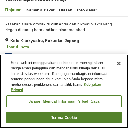
Tinjauan
Kamar & Paket
Ulasan
Info dasar
Rasakan suara ombak di kulit Anda dan nikmati waktu yang
elegan di ruang bermandikan sinar matahari.
Kota Kitakyushu, Fukuoka, Jepang
Lihat di peta
Sangat baik
Ulasan:
476
4.2
Situs web ini menggunakan cookie untuk meningkatkan
pengalaman pengguna dan menganalisis kinerja serta lalu
Fasilitas properti
lintas di situs web kami. Kami juga membagikan informasi
tentang penggunaan situs kami oleh Anda kepada mitra
Tempat parkir
Pemandian dengan
media sosial, periklanan, dan analitik kami.
Kebijakan
bebatuan alami
Privasi
Sauna
Spa / Salon kecantikan
Jangan Menjual Informasi Pribadi Saya
Beranda
Jepang
Fukuoka
Kota Kitakyushu
Teriha Spa Resort Moji
Terima Cookie
Cari kamar