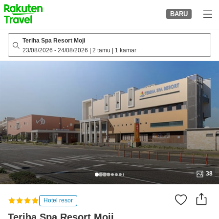
to
BARU
top
page
Teriha Spa Resort Moji
23/08/2026
-
24/08/2026
|
2 tamu
|
1 kamar
38
Hotel resor
Teriha Spa Resort Moji