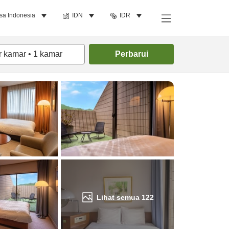
sa Indonesia
IDN
IDR
Cari kamar
r kamar
•
1
kamar
Perbarui
Lihat semua
122