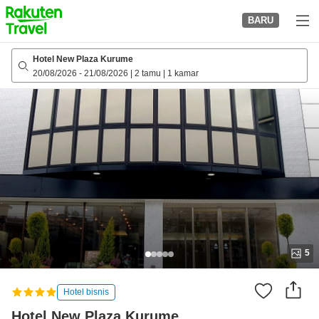
to
BARU
top
page
Hotel New Plaza Kurume
20/08/2026
-
21/08/2026
|
2 tamu
|
1 kamar
5
Hotel bisnis
Hotel New Plaza Kurume