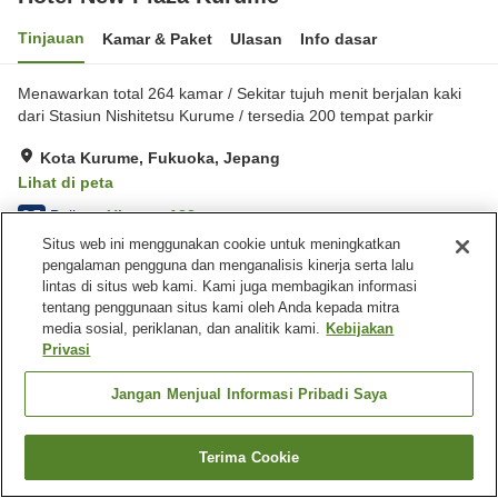
Tinjauan
Kamar & Paket
Ulasan
Info dasar
Menawarkan total 264 kamar / Sekitar tujuh menit berjalan kaki
dari Stasiun Nishitetsu Kurume / tersedia 200 tempat parkir
Kota Kurume, Fukuoka, Jepang
Lihat di peta
Baik
Ulasan:
132
3.7
Situs web ini menggunakan cookie untuk meningkatkan
pengalaman pengguna dan menganalisis kinerja serta lalu
Fasilitas properti
lintas di situs web kami. Kami juga membagikan informasi
tentang penggunaan situs kami oleh Anda kepada mitra
Tempat parkir
Spa / Salon kecantikan
media sosial, periklanan, dan analitik kami.
Kebijakan
Restoran
Kafe
Privasi
Beranda
Jepang
Fukuoka
Kota Kurume
Jangan Menjual Informasi Pribadi Saya
Hotel New Plaza Kurume
Terima Cookie
Cari kamar