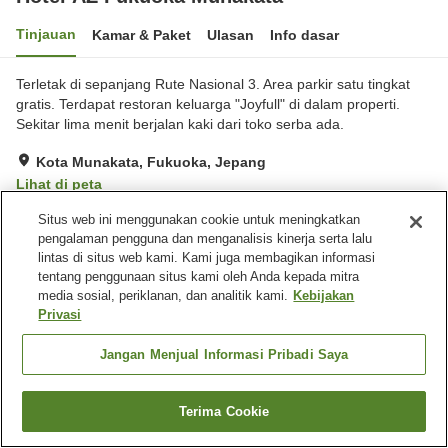
Tinjauan
Kamar & Paket
Ulasan
Info dasar
Terletak di sepanjang Rute Nasional 3. Area parkir satu tingkat
gratis. Terdapat restoran keluarga "Joyfull" di dalam properti.
Sekitar lima menit berjalan kaki dari toko serba ada.
Kota Munakata, Fukuoka, Jepang
Lihat di peta
Sangat baik
Ulasan:
453
4
Situs web ini menggunakan cookie untuk meningkatkan
pengalaman pengguna dan menganalisis kinerja serta lalu
lintas di situs web kami. Kami juga membagikan informasi
Fasilitas properti
tentang penggunaan situs kami oleh Anda kepada mitra
media sosial, periklanan, dan analitik kami.
Kebijakan
Tempat parkir
Restoran
Privasi
Mesin penjual otomatis
Toko
Jangan Menjual Informasi Pribadi Saya
Beranda
Jepang
Fukuoka
Kota Munakata
Hotel AZ Fukuoka Munakata
Terima Cookie
Cari kamar