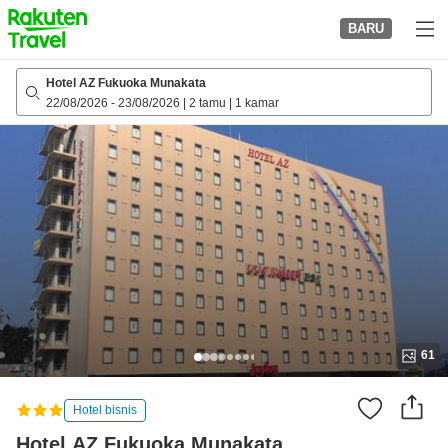
to
BARU
top
page
Hotel AZ Fukuoka Munakata
22/08/2026
-
23/08/2026
|
2 tamu
|
1 kamar
61
Hotel bisnis
Hotel AZ Fukuoka Munakata