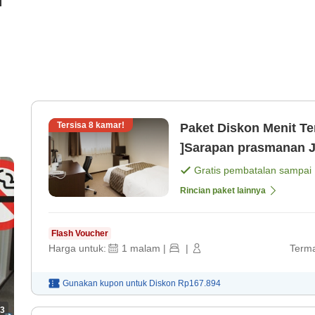
i
Tersisa
8
kamar!
Paket Diskon Menit Te
]Sarapan prasmanan J
Gratis pembatalan sampai
Rincian paket lainnya
Flash Voucher
Harga untuk:
1
malam
|
|
Terma
Gunakan kupon untuk
Diskon
Rp167.894
3