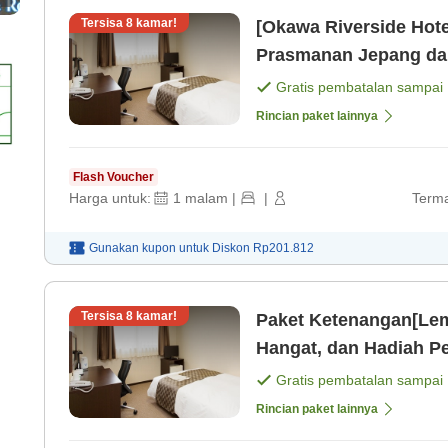
Tersisa
8
kamar!
[Okawa Riverside Hot
Prasmanan Jepang dan
Gratis pembatalan sampai
Rincian paket lainnya
Flash Voucher
Harga untuk:
1
malam
|
|
Terma
Gunakan kupon untuk
Diskon
Rp201.812
Tersisa
8
kamar!
Paket Ketenangan[Lem
Hangat, dan Hadiah P
Jepang dan Barat grat
Gratis pembatalan sampai
Rincian paket lainnya