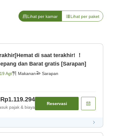
Lihat per kamar
Lihat per paket
rakhir[Hemat di saat terakhir! ！
epang dan Barat gratis [Sarapan]
19 Agt
Makanan
Sarapan
Rp1.119.294
Reservasi
suk pajak & biaya