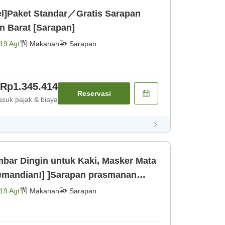
el]Paket Standar／Gratis Sarapan
 Barat [Sarapan]
19 Agt
Makanan
Sarapan
Rp1.345.414
Reservasi
suk pajak & biaya
bar Dingin untuk Kaki, Masker Mata
emandian!] ]Sarapan prasmanan
is [Sarapan]
19 Agt
Makanan
Sarapan