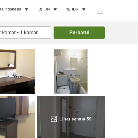
sa Indonesia
IDN
IDR
Cari kamar
r kamar
•
1
kamar
Perbarui
Lihat semua
59