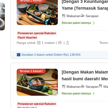
Tersisa
1
kamar!
[Dengan 3 Keuntungan
Yame (Termasuk Sarap
Makanan
Sarapan
Rincian paket lainnya
Penawaran spesial Rakuten
Flash Voucher
Harga untuk:
1
malam
|
|
Terma
Gunakan 2 kupon untuk
Diskon
Rp1.138.654
Tersisa
1
kamar!
[Dengan Makan Malam 
hasil bumi daerah! M
Makanan
Sarapan
Ma
Rincian paket lainnya
Penawaran spesial Rakuten