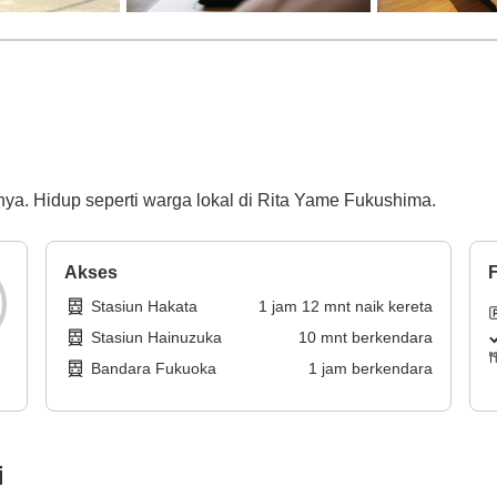
nya. Hidup seperti warga lokal di Rita Yame Fukushima.
Akses
F
Stasiun Hakata
1
jam
12
mnt
naik kereta
Stasiun Hainuzuka
10
mnt
berkendara
Bandara Fukuoka
1
jam
berkendara
i