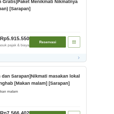
 Gratis]Paket Menikmati Nikmatnya
an) [Sarapan]
Rp5.915.550
Reservasi
suk pajak & biaya
dan Sarapan]Nikmati masakan lokal
enghab [Makan malam] [Sarapan]
kan malam
Rp7.566.402