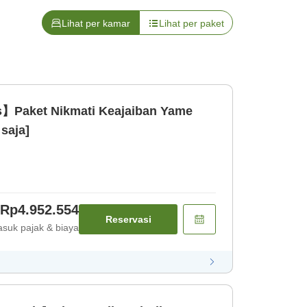
Lihat per kamar
Lihat per paket
s】Paket Nikmati Keajaiban Yame
saja]
Rp4.952.554
Reservasi
suk pajak & biaya