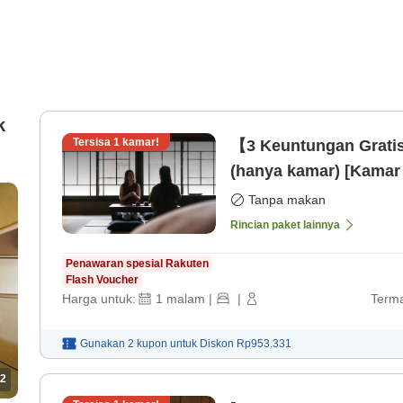
k
Tersisa
1
kamar!
【3 Keuntungan Grati
(hanya kamar) [Kamar 
Tanpa makan
Rincian paket lainnya
Penawaran spesial Rakuten
Flash Voucher
Harga untuk:
1
malam
|
|
Terma
Gunakan 2 kupon untuk
Diskon
Rp953.331
2