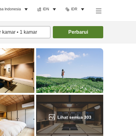
sa Indonesia
IDN
IDR
Cari kamar
r kamar
•
1
kamar
Perbarui
Lihat semua
303