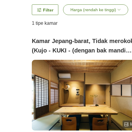
Harga (rendah ke tinggi)
Filter
1 tipe kamar
Kamar Jepang-barat, Tidak meroko
(Kujo - KUKI - (dengan bak mandi
cemara dan 3 jenis teh Yame) <
kapasitas 4 orang>)
1