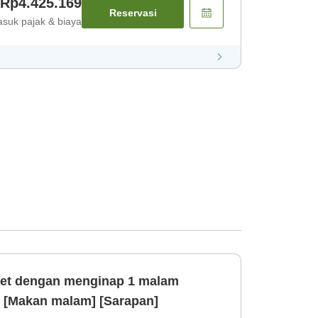
Rp4.425.169
Reservasi
suk pajak & biaya
et dengan menginap 1 malam
n [Makan malam] [Sarapan]