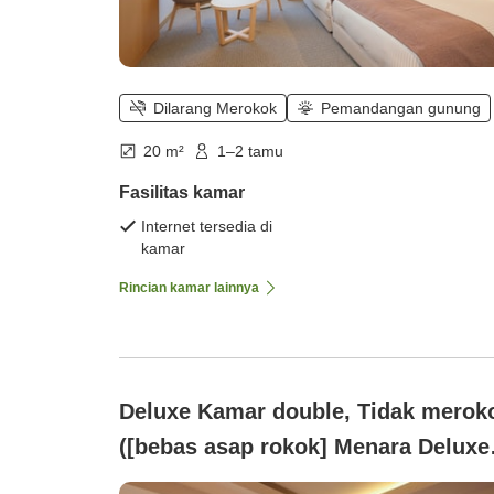
Dilarang Merokok
Pemandangan gunung
20 m²
1–2 tamu
Fasilitas kamar
Internet tersedia di
kamar
Rincian kamar lainnya
Deluxe Kamar double, Tidak merok
([bebas asap rokok] Menara Deluxe
Double)