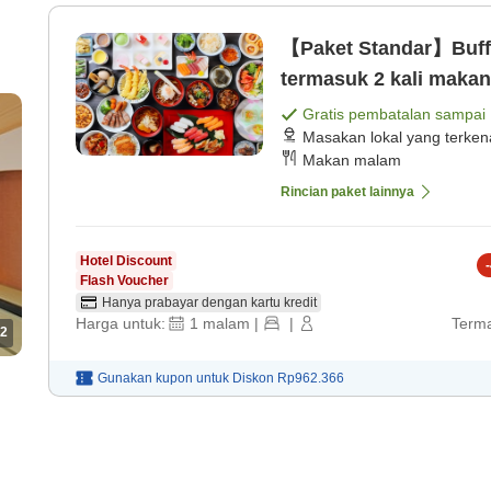
【Paket Standar】Buff
termasuk 2 kali maka
Gratis pembatalan sampai
Masakan lokal yang terken
Makan malam
Rincian paket lainnya
Hotel Discount
-
Flash Voucher
Hanya prabayar dengan kartu kredit
Harga untuk:
1
malam
|
|
Terma
2
Gunakan kupon untuk
Diskon
Rp962.366