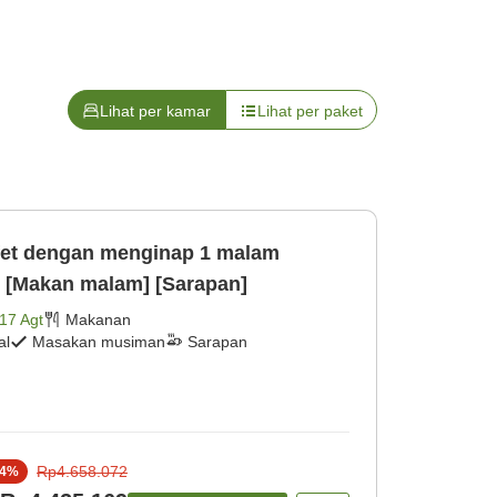
Lihat per kamar
Lihat per paket
et dengan menginap 1 malam
n [Makan malam] [Sarapan]
17 Agt
Makanan
al
Masakan musiman
Sarapan
Rp4.658.072
4
%