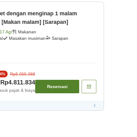
et dengan menginap 1 malam
n [Makan malam] [Sarapan]
17 Agt
Makanan
al
Masakan musiman
Sarapan
Rp5.065.088
4
%
Rp4.811.834
Reservasi
suk pajak & biaya