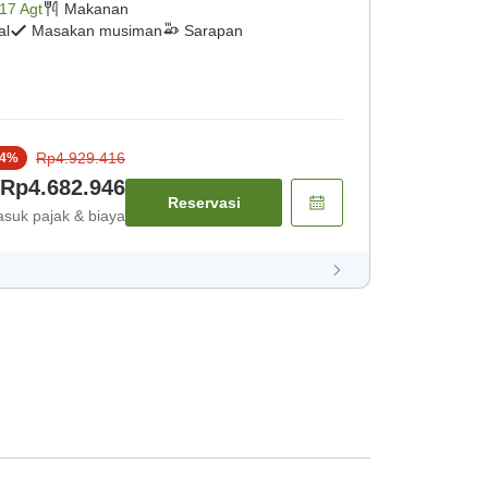
17 Agt
Makanan
al
Masakan musiman
Sarapan
Rp4.929.416
4
%
Rp4.682.946
Reservasi
suk pajak & biaya