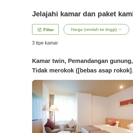
Jelajahi kamar dan paket kam
Harga (rendah ke tinggi)
Filter
3
tipe kamar
Kamar twin, Pemandangan gunung,
Tidak merokok ([bebas asap rokok]
kamar twin bergaya Barat 【sisi
gunung】)