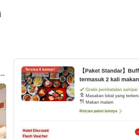
i
Tersisa
6
kamar!
【Paket Standar】Buff
termasuk 2 kali maka
Gratis pembatalan sampai
Masakan lokal yang terken
Makan malam
Rincian paket lainnya
Hotel Discount
-
Flash Voucher