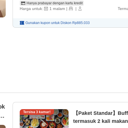
Hanya prabayar dengan kartu kredit
Harga untuk:
1
malam
|
|
Terma
Gunakan kupon untuk
Diskon
Rp885.033
ok
Tersisa
3
kamar!
【Paket Standar】Buff
termasuk 2 kali maka