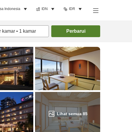
sa Indonesia
IDN
IDR
Cari kamar
r kamar
•
1
kamar
Perbarui
Lihat semua
85