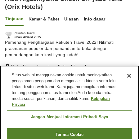
(Orix Hotels)
Tinjauan
Kamar & Paket
Ulasan
Info dasar
Pemenang Penghargaan Rakuten Travel 2022! Nikmati
prasmanan populer dan pemandian terbuka dengan
pemandangan kota kastil yang indah!
Kota Aizuwakamatsu, Fukushima, Jepang
Lihat di peta
Situs web ini menggunakan cookie untuk meningkatkan
pengalaman pengguna dan menganalisis kinerja serta lalu
Hebat
Ulasan:
2,659
4.3
lintas di situs web kami. Kami juga membagikan informasi
tentang penggunaan situs kami oleh Anda kepada mitra
media sosial, periklanan, dan analitik kami.
Kebijakan
Fasilitas properti
Privasi
Antar jemput
Pengiriman ke rumah
Layanan bangun tidur
Sauna
Jangan Menjual Informasi Pribadi Saya
Beranda
Jepang
Fukushima
Kota Aizuwakamatsu
Terima Cookie
Cari kamar
Aizu Higashiyama Onsen On-yado Toho (Orix Hotels)