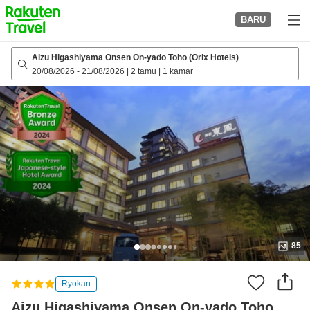
to
BARU
top
page
Aizu Higashiyama Onsen On-yado Toho (Orix Hotels)
20/08/2026
-
21/08/2026
|
2 tamu
|
1 kamar
85
Ryokan
Aizu Higashiyama Onsen On-yado Toho