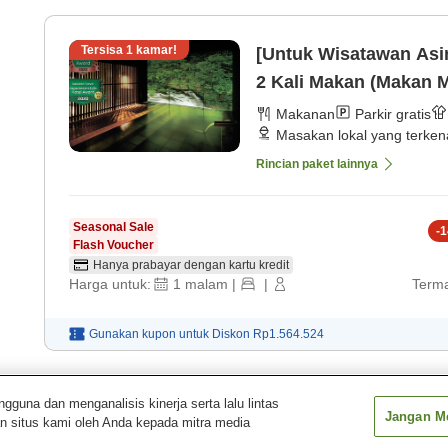
Tersisa
1
kamar!
[Untuk Wisatawan Asi
2 Kali Makan (Makan 
Jepang] [Sarapan ala 
Makanan
Parkir gratis
Masakan lokal yang terken
Rincian paket lainnya
Seasonal Sale
-
1
Flash Voucher
Hanya prabayar dengan kartu kredit
Harga untuk:
1
malam
|
|
Terma
Gunakan kupon untuk
Diskon
Rp1.564.524
Tampilkan
1
pa
una dan menganalisis kinerja serta lalu lintas
Jangan Me
n situs kami oleh Anda kepada mitra media
u
Aizu-Higashiyama Onsen Shosuke no Yado Takinoyu