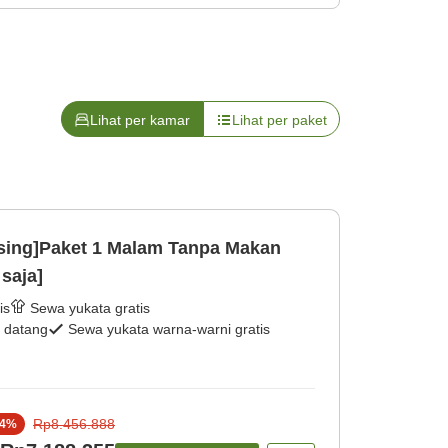
Lihat per kamar
Lihat per paket
sing]Paket 1 Malam Tanpa Makan
saja]
is
Sewa yukata gratis
 datang
Sewa yukata warna-warni gratis
Rp8.456.888
4
%