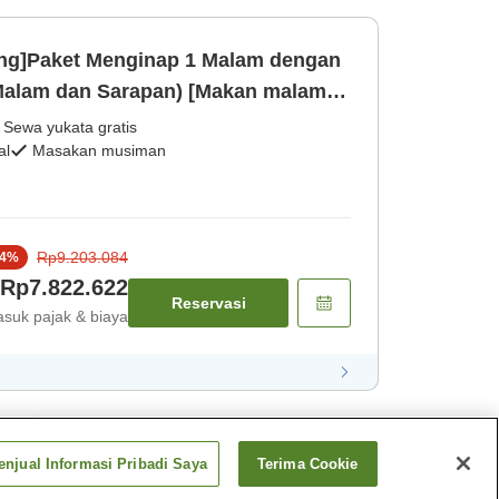
ng]Paket Menginap 1 Malam dengan
Malam dan Sarapan) [Makan malam
Jepang]
Sewa yukata gratis
al
Masakan musiman
Rp9.203.084
4
%
Rp7.822.622
Reservasi
suk pajak & biaya
ket
njual Informasi Pribadi Saya
Terima Cookie