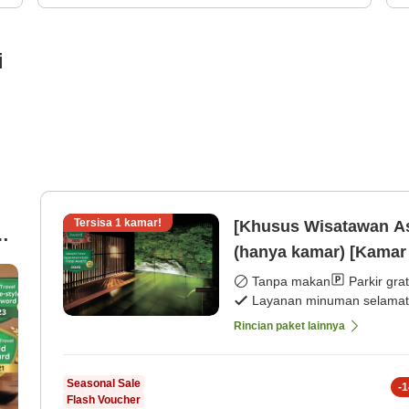
i
Tersisa
1
kamar!
[Khusus Wisatawan A
ok
(hanya kamar) [Kamar 
Tanpa makan
Parkir grat
Layanan minuman selamat
Rincian paket lainnya
Seasonal Sale
-
1
Flash Voucher