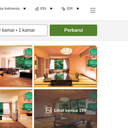
sa Indonesia
IDN
IDR
Cari kamar
r kamar
•
1
kamar
Perbarui
Lihat semua
159