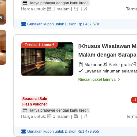
Hanya prabayar dengan kartu kredit
Harga untuk:
1
malam
|
|
Terma
5
Gunakan kupon untuk
Diskon
Rp1.437.670
Tersisa
1
kamar!
[Khusus Wisatawan M
Malam dengan Sarapan
Makanan
Parkir gratis
Layanan minuman selamat
Rincian paket lainnya
Seasonal Sale
-
1
Flash Voucher
Hanya prabayar dengan kartu kredit
Harga untuk:
1
malam
|
|
Terma
Gunakan kupon untuk
Diskon
Rp1.479.955