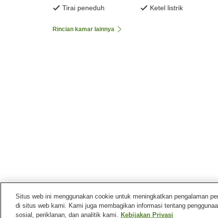
Tirai peneduh
Ketel listrik
Rincian kamar lainnya
Situs web ini menggunakan cookie untuk meningkatkan pengalaman pengg
di situs web kami. Kami juga membagikan informasi tentang penggunaa
Beranda
Jepang
Fukushima
Kota Aizuwakamats
sosial, periklanan, dan analitik kami.
Kebijakan Privasi