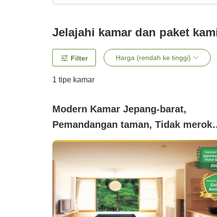
Jelajahi kamar dan paket kam
Harga (rendah ke tinggi)
Filter
1 tipe kamar
Modern Kamar Jepang-barat,
Pemandangan taman, Tidak merok
(Aizu Modern 'Shosuke Roman-tei
(Kamar Gaya Jepang dan Barat)'
[Dengan S/T] ID003)