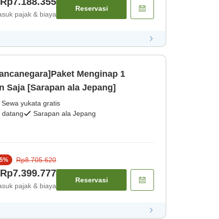
Rp7.188.355
Reservasi
suk pajak & biaya
ancanegara]Paket Menginap 1
 Saja [Sarapan ala Jepang]
Sewa yukata gratis
 datang
Sarapan ala Jepang
Rp8.705.620
5
%
Rp7.399.777
Reservasi
suk pajak & biaya