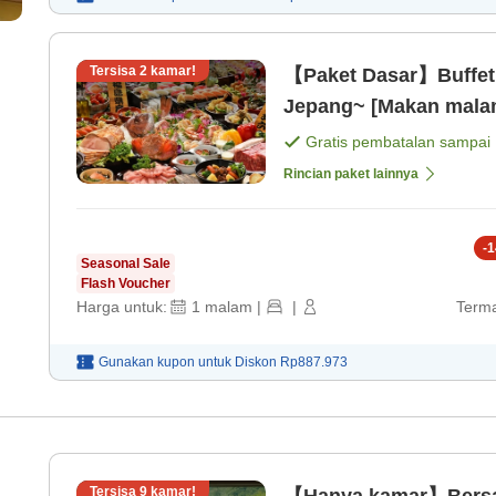
Tersisa
2
kamar!
【Paket Dasar】Buffet 
Jepang~ [Makan malam
Gratis pembatalan sampai
Rincian paket lainnya
-
1
Seasonal Sale
Flash Voucher
Harga untuk:
1
malam
|
|
Terma
Gunakan kupon untuk
Diskon
Rp887.973
Tersisa
9
kamar!