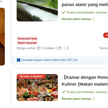
panas alami yang meli
n
Gratis pembatalan sampai
Rincian paket lainnya
a
-
1
Seasonal Sale
Flash Voucher
Harga untuk:
1
malam
|
|
Terma
Gunakan kupon untuk
Diskon
Rp1.057.111
Tersisa
3
kamar!
【Kamar dengan Peman
Kuliner [Makan malam
Gratis pembatalan sampai
Rincian paket lainnya