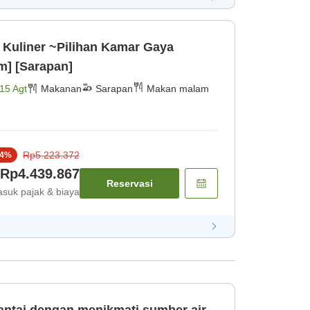
Kuliner ~Pilihan Kamar Gaya
] [Sarapan]
15 Agt
Makanan
Sarapan
Makan malam
Rp5.223.372
4
%
Rp4.439.867
Reservasi
suk pajak & biaya