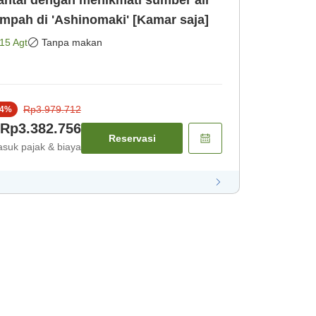
tai dengan menikmati sumber air
mpah di 'Ashinomaki' [Kamar saja]
15 Agt
Tanpa makan
Rp3.979.712
4
%
Rp3.382.756
Reservasi
suk pajak & biaya