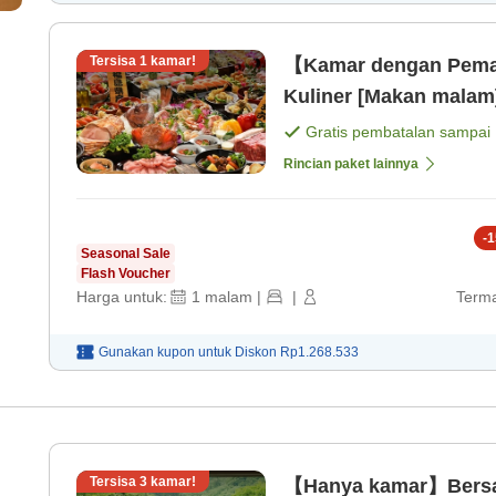
Tersisa
1
kamar!
【Kamar dengan Peman
Kuliner [Makan malam
Gratis pembatalan sampai
Rincian paket lainnya
-
1
Seasonal Sale
Flash Voucher
Harga untuk:
1
malam
|
|
Terma
Gunakan kupon untuk
Diskon
Rp1.268.533
Tersisa
3
kamar!
【Hanya kamar】Bersan
ak