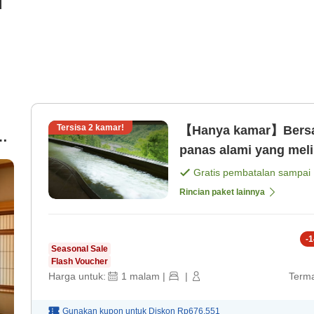
i
Tersisa
2
kamar!
【Hanya kamar】Bersan
ak
panas alami yang meli
Gratis pembatalan sampai
mi
Rincian paket lainnya
-
1
Seasonal Sale
Flash Voucher
Harga untuk:
1
malam
|
|
Terma
Gunakan kupon untuk
Diskon
Rp676.551