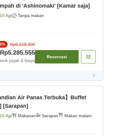
mpah di 'Ashinomaki' [Kamar saja]
15 Agt
Tanpa makan
Rp6.218.300
5
%
Rp5.285.555
Reservasi
suk pajak & biaya
dian Air Panas Terbuka】Buffet
] [Sarapan]
15 Agt
Makanan
Sarapan
Makan malam