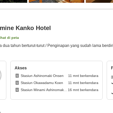
mine Kanko Hotel
ihat di peta
ua tahun berturut-turut / Penginapan yang sudah lama berdi
Akses
F
Stasiun Ashinomaki Onsen
11
mnt
berkendara
Stasiun Okawadamu Koen
11
mnt
berkendara
Stasiun Minami Ashinomaki
16
mnt
berkendara
Onsen