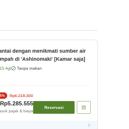
tai dengan menikmati sumber air
mpah di 'Ashinomaki' [Kamar saja]
15 Agt
Tanpa makan
Rp6.218.300
5
%
Rp5.285.555
Reservasi
suk pajak & biaya