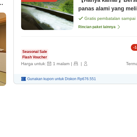
【Hanya kamar】Bersan
ak
panas alami yang meli
Gratis pembatalan sampai
Rincian paket lainnya
-
1
Seasonal Sale
Flash Voucher
Harga untuk:
1
malam
|
|
Terma
Gunakan kupon untuk
Diskon
Rp676.551