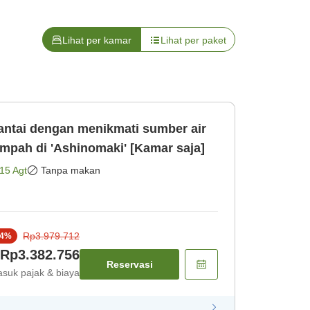
Lihat per kamar
Lihat per paket
tai dengan menikmati sumber air
mpah di 'Ashinomaki' [Kamar saja]
15 Agt
Tanpa makan
Rp3.979.712
4
%
Rp3.382.756
Reservasi
suk pajak & biaya