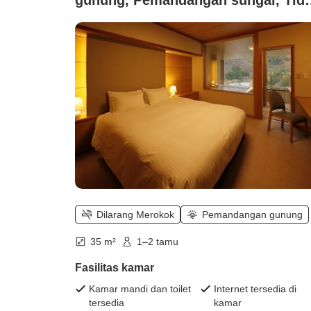
merokok (Kamar dengan pemandia
air panas terbuka 【Double・35
meter persegi】 Gaya Barat 《Suar
sungai・Pemandangan lembah》)
Dilarang Merokok
Pemandangan gunung
35 m²
1–2 tamu
Fasilitas kamar
Kamar mandi dan toilet
Internet tersedia di
tersedia
kamar