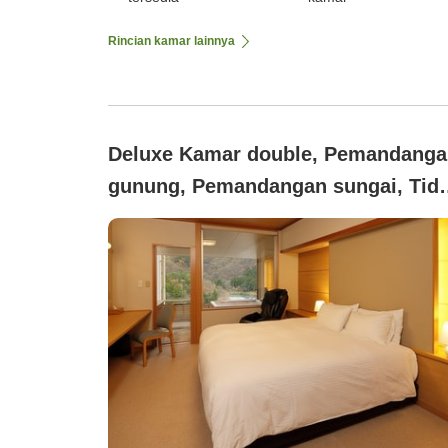
Rincian kamar lainnya
Deluxe Kamar double, Pemandang
gunung, Pemandangan sungai, Tid
merokok (Kamar dengan pemandia
air panas terbuka 【DX Double 40
m²】 Gaya Barat 《Pemandangan
Suara Sungai & Lembah》)