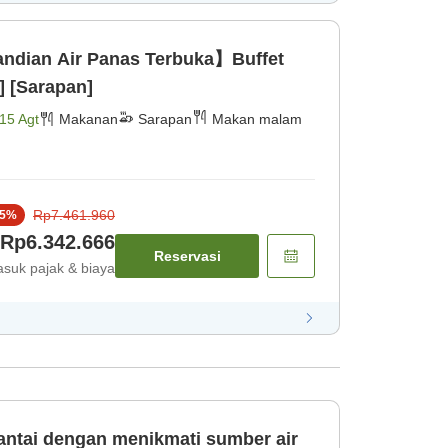
dian Air Panas Terbuka】Buffet
] [Sarapan]
15 Agt
Makanan
Sarapan
Makan malam
Rp7.461.960
5
%
Rp6.342.666
Reservasi
suk pajak & biaya
tai dengan menikmati sumber air