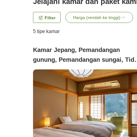
Jelajahi kamar dan paket kam
Harga (rendah ke tinggi)
Filter
5
tipe kamar
Kamar Jepang, Pemandangan
gunung, Pemandangan sungai, Tid
merokok (【Kamar twin gaya
Jepang・40 meter persegi】12 tata
+ area duduk 《Suara sungai・
Pemandangan lembah》)