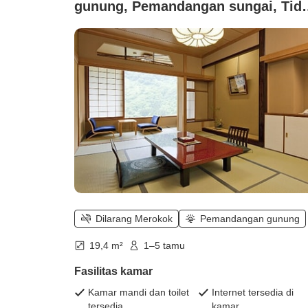
gunung, Pemandangan sungai, Tid
merokok (【Sisi Lembah】Suara
Sungai Kamar Gaya Jepang 12
Tatami Kamar Bebas Asap Rokok)
Dilarang Merokok
Pemandangan gunung
19,4 m²
1–5 tamu
Fasilitas kamar
Kamar mandi dan toilet
Internet tersedia di
tersedia
kamar