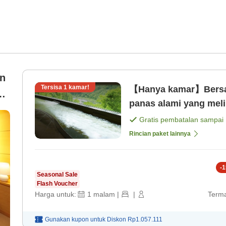
an
Tersisa
1
kamar!
【Hanya kamar】Bersan
ak
panas alami yang meli
n
Gratis pembatalan sampai
Rincian paket lainnya
-
1
Seasonal Sale
Flash Voucher
Harga untuk:
1
malam
|
|
Terma
Gunakan kupon untuk
Diskon
Rp1.057.111