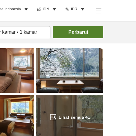
sa Indonesia
IDN
IDR
Cari kamar
r kamar
•
1
kamar
Perbarui
Lihat semua
41