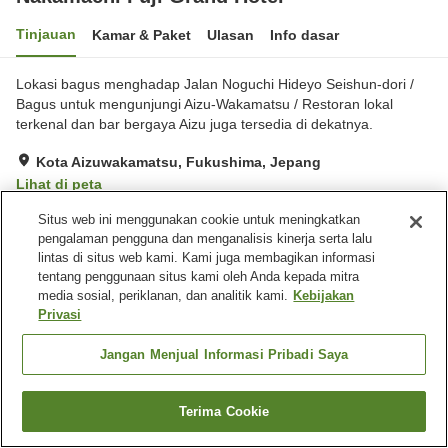
Tinjauan
Kamar & Paket
Ulasan
Info dasar
Lokasi bagus menghadap Jalan Noguchi Hideyo Seishun-dori /
Bagus untuk mengunjungi Aizu-Wakamatsu / Restoran lokal
terkenal dan bar bergaya Aizu juga tersedia di dekatnya.
Kota Aizuwakamatsu, Fukushima, Jepang
Lihat di peta
Sangat baik
Ulasan:
310
4.1
Situs web ini menggunakan cookie untuk meningkatkan
pengalaman pengguna dan menganalisis kinerja serta lalu
lintas di situs web kami. Kami juga membagikan informasi
Fasilitas properti
tentang penggunaan situs kami oleh Anda kepada mitra
media sosial, periklanan, dan analitik kami.
Kebijakan
Tempat parkir
Sauna
Privasi
Spa / Salon kecantikan
Restoran
Jangan Menjual Informasi Pribadi Saya
Beranda
Jepang
Fukushima
Kota Aizuwakamatsu
Nakamachi Fuji Grand Hotel
Terima Cookie
Cari kamar