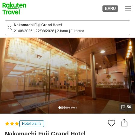
to
BARU
top
page
Nakamachi Fuji Grand Hotel
21/08/2026
-
22/08/2026
|
2 tamu
|
1 kamar
56
Hotel bisnis
Nakamachi Fuji Grand Hotel