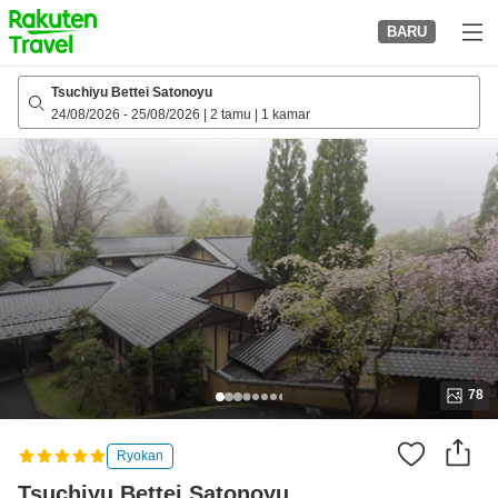
to
BARU
top
page
Tsuchiyu Bettei Satonoyu
24/08/2026
-
25/08/2026
|
2 tamu
|
1 kamar
78
Ryokan
Tsuchiyu Bettei Satonoyu