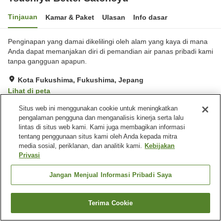
Tinjauan
Kamar & Paket
Ulasan
Info dasar
Penginapan yang damai dikelilingi oleh alam yang kaya di mana
Anda dapat memanjakan diri di pemandian air panas pribadi kami
tanpa gangguan apapun.
Kota Fukushima, Fukushima, Jepang
Lihat di peta
Luar biasa
Ulasan:
27
4.8
Situs web ini menggunakan cookie untuk meningkatkan
pengalaman pengguna dan menganalisis kinerja serta lalu
lintas di situs web kami. Kami juga membagikan informasi
Fasilitas properti
tentang penggunaan situs kami oleh Anda kepada mitra
media sosial, periklanan, dan analitik kami.
Kebijakan
Mandi jet
Spa / Salon kecantikan
Privasi
Makan pribadi
Lounge
Jangan Menjual Informasi Pribadi Saya
Beranda
Jepang
Fukushima
Kota Fukushima
Tsuchiyu Bettei Satonoyu
Terima Cookie
Cari kamar