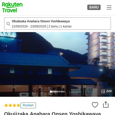
to
BARU
top
page
Okuiizaka Anahara Onsen Yoshikawaya
22/08/2026
-
23/08/2026
|
2 tamu
|
1 kamar
224
Ryokan
Okuiizaka Anahara Onsen Yoshikawaya